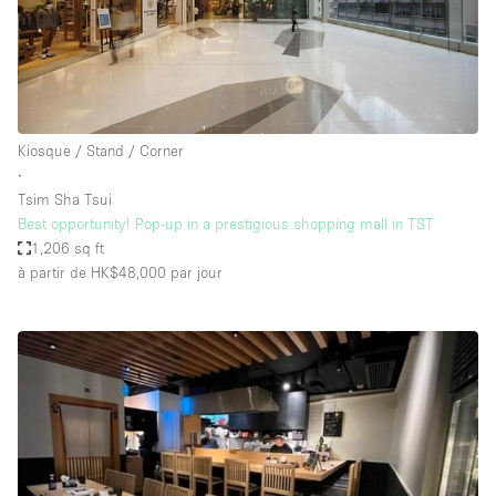
Kiosque / Stand / Corner
∙
Tsim Sha Tsui
Best opportunity! Pop-up in a prestigious shopping mall in TST
1,206 sq ft
à partir de HK$48,000
par jour