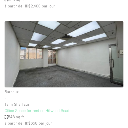
à partir de HK$2,400
par jour
Bureaux
∙
Tsim Sha Tsui
Office Space for rent on Hillwood Road
548 sq ft
à partir de HK$658
par jour