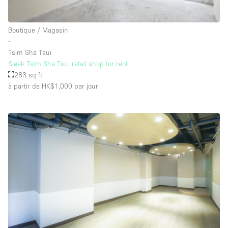
Salle de Bain
Smoking Area
Boutique / Magasin
∙
Soundproof
Tsim Sha Tsui
Style Haussmannien
Sleek Tsim Sha Tsui retail shop for rent
283 sq ft
Style Industriel
à partir de HK$1,000
par jour
Sur Rue
Surface Habitable
Système de sécurité
Terrace
Toilettes
Water Access
Éclairage
Électricité