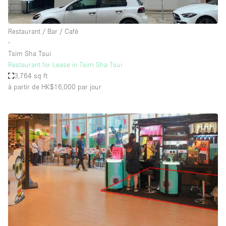
Restaurant / Bar / Café
∙
Tsim Sha Tsui
Restaurant for Lease in Tsim Sha Tsui
3,764 sq ft
à partir de HK$16,000
par jour