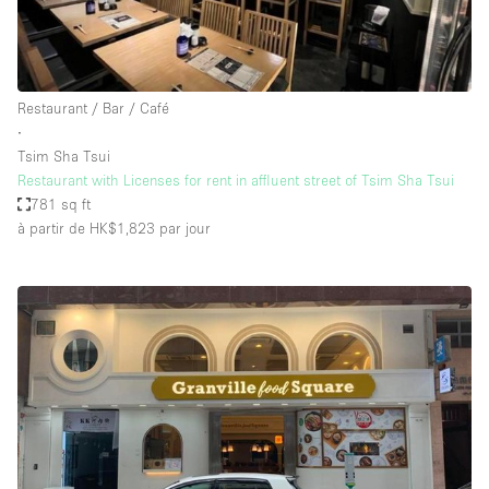
Restaurant / Bar / Café
∙
Tsim Sha Tsui
Restaurant with Licenses for rent in affluent street of Tsim Sha Tsui
781 sq ft
à partir de HK$1,823
par jour