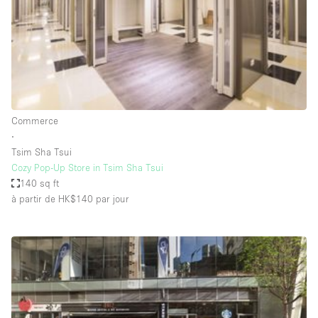
Maison / Villa / Hôtel Particulier
Restaurant / Bar / Café
Rooftop
Salle
Salle de Conférence
Commerce
Salle de Réunion
∙
Salon / Festival
Tsim Sha Tsui
Cozy Pop-Up Store in Tsim Sha Tsui
Salon Beauté / Coiffure
140 sq ft
Studio Photo / Tournage
à partir de HK$140
par jour
Étal de Marché
Caractéristiques de l'espace
Accès aux handicapés