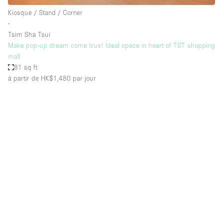
Kiosque / Stand / Corner
∙
Tsim Sha Tsui
Make pop-up dream come true! Ideal space in heart of TST shopping
mall
81 sq ft
à partir de HK$1,480
par jour