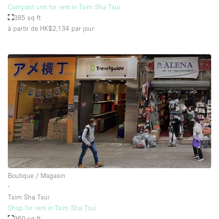
Compact unit for rent in Tsim Sha Tsui
385 sq ft
à partir de HK$2,134
par jour
Boutique / Magasin
∙
Tsim Sha Tsui
Shop for rent in Tsim Sha Tsui
960 sq ft