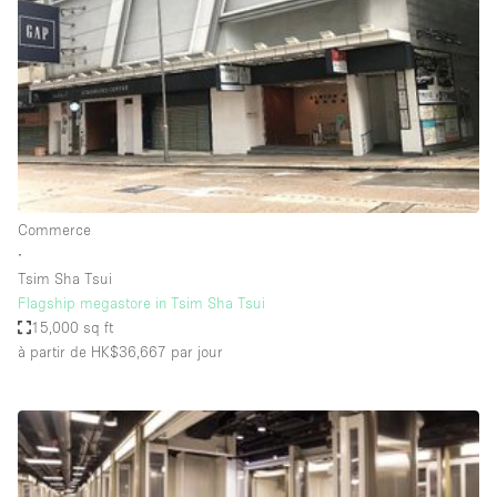
Boutique en Partage
Bureaux
Camion / Fourgon
Commerce
Container
Entrepôt / Espace Stockage / Box
Commerce
Espace Atypique / Unique
∙
Espace Créatif
Tsim Sha Tsui
Flagship megastore in Tsim Sha Tsui
Espace Publicitaire
15,000 sq ft
Espace Événementiel
à partir de HK$36,667
par jour
Galerie d'art
Kiosque / Stand / Corner
Lobby / Accueil