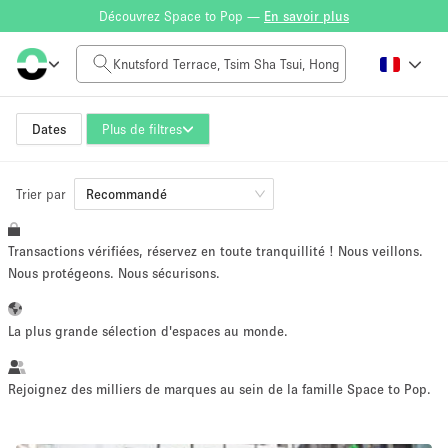
Découvrez Space to Pop —
En savoir plus
Tarif à la journée
HK$0
HK$50,000+
Dates
Plus de filtres
Trier par
Taille de l'espace
Recommandé
Transactions vérifiées, réservez en toute tranquillité ! Nous veillons.
100 sq ft
5000+ sq ft
Nous protégeons. Nous sécurisons.
~ 13 personnes
~ 650 personnes
La plus grande sélection d'espaces au monde.
Type de projet
Rejoignez des milliers de marques au sein de la famille Space to Pop.
Vente au