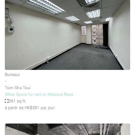
Bureaux
∙
Tsim Sha Tsui
Office Space for rent on Hillwood Road
381 sq ft
à partir de HK$381
par jour