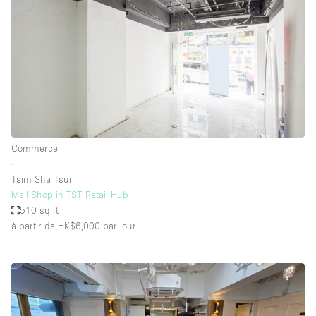
Commerce
∙
Tsim Sha Tsui
Mall Shop in TST Retail Hub
510 sq ft
à partir de HK$6,000
par jour