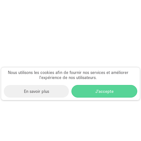
Nous utilisons les cookies afin de fournir nos services et améliorer
l’expérience de nos utilisateurs.
En savoir plus
J'accepte
Space to Pop
>
Location showroom
>
Location
Showrooms à Hong Kong
>
Location Showrooms à