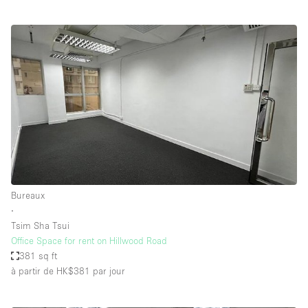
Bureaux
∙
Tsim Sha Tsui
Office Space for rent on Hillwood Road
381 sq ft
à partir de HK$381
par jour