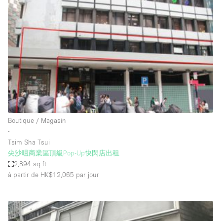
Showroom
Événement
Art
Alimentation
détail
Séance de
Local
Conférence
Réunion
Bureaux
photo
Commercial
Partagé
Type de l'espace
Boutique / Magasin
∙
Appartement / Loft
Tsim Sha Tsui
尖沙咀商業區頂級Pop-Up快閃店出租
Atelier
2,894 sq ft
Autre
à partir de HK$12,065
par jour
Bateau
Boutique / Magasin