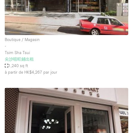
Air conditionné
Animals Friendly
Ascenseur
Bar
Boutique / Magasin
∙
Cabines d'essayage
Tsim Sha Tsui
Chauffage
尖沙咀旺鋪出租
1,240 sq ft
Comptoir
à partir de HK$4,267
par jour
Concierge
Cuisine
De plain-pied
Entrée Large
Espace Avec Vue
Espace Brut