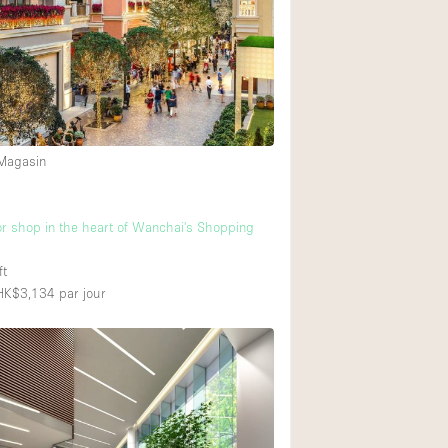
Restaurant / Bar / 
Salle
Salle de Réunion
Salon Beauté / Coi
Étal de Marché
 Magasin
Air conditionné
r shop in the heart of Wanchai's Shopping
Ascenseur
ft
Cabines d'essayag
 HK$3,134
par jour
Comptoir
Cuisine
Entrée Large
Espace Brut