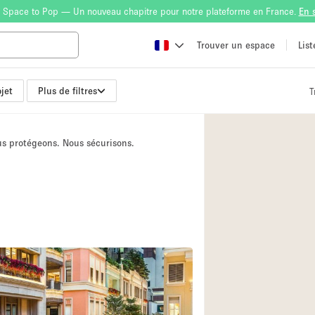
 Space to Pop — Un nouveau chapitre pour notre plateforme en France.
En 
Trouver un espace
Lis
jet
Plus de filtres
T
Atelier
Bateau
ous protégeons. Nous sécurisons.
Boutique en Parta
Camion / Fourgon
Container
Espace Atypique /
Espace Publicitair
Galerie d'art
Lobby / Accueil