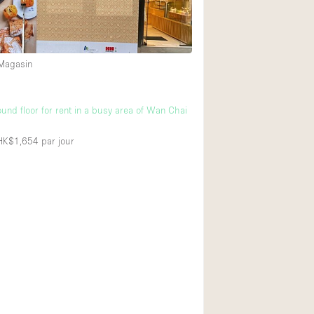
Équipement sonore
 Magasin
Rez-de-chaussée su
Centre commercial
und floor for rent in a busy area of Wan Chai
À l'étage
 HK$1,654
par jour