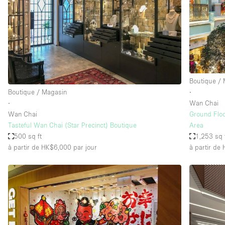
Maison / Villa / Hôtel Particulier
Rooftop
Salle de Conférence
Salon / Festival
Studio Photo / Tournage
Boutique /
Boutique / Magasin
∙
∙
Wan Chai
Caractéristiques 
Accès aux handicapés
Wan Chai
Ground Floo
de l'espace
Tasteful Wan Chai (Star Precinct) Boutique
Area
Animals Friendly
500 sq ft
1,253 sq 
Bar
à partir de HK$6,000
par jour
à partir de
Chauffage
Concierge
De plain-pied
Espace Avec Vue