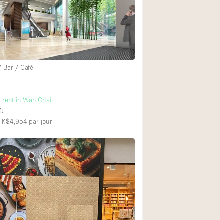
Exposition Véhicul
Jardin
Lumière du Jour
Parking Privé
/ Bar / Café
Portants
Rooftop / Terrasse
r rent in Wan Chai
Salle de Bain
ft
 HK$4,954
par jour
Soundproof
Style Industriel
Surface Habitable
Terrace
Water Access
Électricité