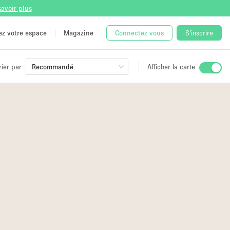
savoir plus
tez votre espace
Magazine
Connectez vous
S'inscrire
rier par
Recommandé
Afficher la carte
ge
 Unique
e