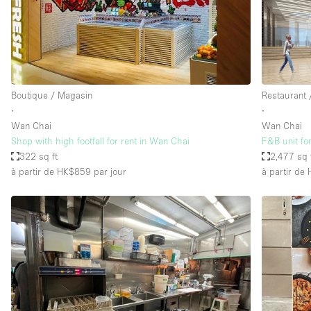
Espace Epuré / Minimaliste
Internet
Licence Alcool
Mobilier
Boutique / Magasin
Restaurant 
Plusieurs Pièces
∙
∙
Wan Chai
Wan Chai
Presentoir Vitrine
Shop with high footfall for rent in Wan Chai
F&B unit fo
Réserve
322 sq ft
2,477 sq 
à partir de HK$859
par jour
à partir de
Smoking Area
Style Haussmannien
Sur Rue
Système de sécurité
Toilettes
Éclairage