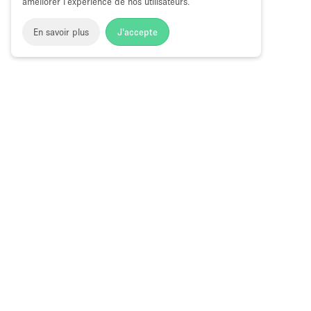
améliorer l’expérience de nos utilisateurs.
En savoir plus
J'accepte
Space to Pop
>
Louer un local commercial
>
Location Local
Flexible à Lun Fat Street, Hong Kong
Local Commercial à Louer à Lun Fat Str
Choose
Magazine
Français
a
Guide des bo
Language
éphémères à
Calendrier F