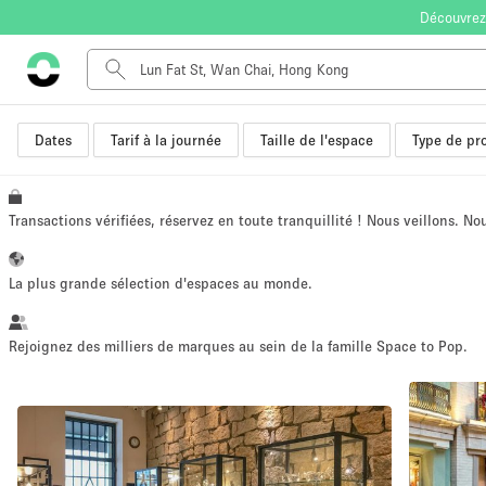
Découvrez
Dates
Tarif à la journée
Taille de l'espace
Type de pro
Type de l'espace
Appartement / Loft
Autre
Transactions vérifiées, réservez en toute tranquillité ! Nous veillons. N
Boutique / Magasin
Bureaux
La plus grande sélection d'espaces au monde.
Commerce
Entrepôt / Espace Stockage / Box
Rejoignez des milliers de marques au sein de la famille Space to Pop.
Espace Créatif
Espace Événementiel
Kiosque / Stand / Corner