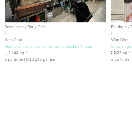
Équipement de bureau
Restaurant / Bar / Café
Boutique /
Étage/accès
Sous-sol
∙
∙
Rez-de-chaussée sur rue
Wan Chai
Wan Chai
Restaurant with License for rent on Lockhart Road
Shop on gro
Rooftop
2,144 sq ft
583 sq ft
à partir de HK$3,216
par jour
à partir de
Autre