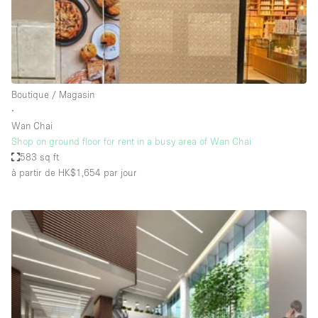
Air conditionné
Animals Friendly
Ascenseur
Bar
Boutique / Magasin
∙
Cabines d'essayage
Wan Chai
Chauffage
Shop on ground floor for rent in a busy area of Wan Chai
583 sq ft
Comptoir
à partir de HK$1,654
par jour
Concierge
Cuisine
De plain-pied
Entrée Large
Espace Avec Vue
Espace Brut