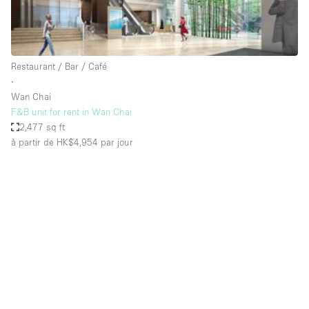
Espace Epuré / Minimaliste
Exposition Véhicules
Internet
Restaurant / Bar / Café
∙
Jardin
Wan Chai
Licence Alcool
F&B unit for rent in Wan Chai
2,477 sq ft
Lumière du Jour
à partir de HK$4,954
par jour
Mobilier
Parking Privé
Plusieurs Pièces
Portants
Presentoir Vitrine
Rooftop / Terrasse
Réserve