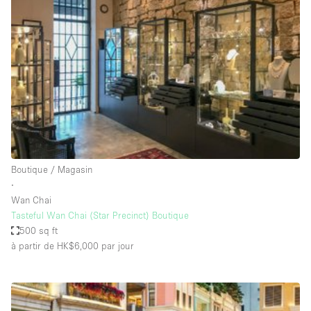
Showroom
Événement
Art
Alimentation
détail
Séance de
Local
Conférence
Réunion
Bureaux
photo
Commercial
Partagé
Type de l'espace
Boutique / Magasin
∙
Appartement / Loft
Wan Chai
Tasteful Wan Chai (Star Precinct) Boutique
Atelier
500 sq ft
Autre
à partir de HK$6,000
par jour
Bateau
Boutique / Magasin