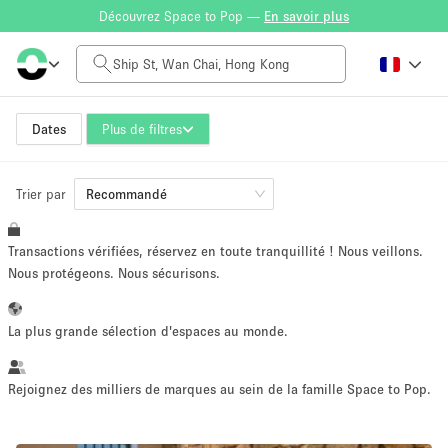
Découvrez Space to Pop —
En savoir plus
Tarif à la journée
HK$0
HK$50,000+
Dates
Plus de filtres
Trier par
Taille de l'espace
Recommandé
Transactions vérifiées, réservez en toute tranquillité ! Nous veillons.
100 sq ft
5000+ sq ft
Nous protégeons. Nous sécurisons.
~ 13 personnes
~ 650 personnes
La plus grande sélection d'espaces au monde.
Type de projet
Rejoignez des milliers de marques au sein de la famille Space to Pop.
Vente au