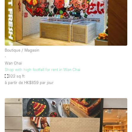
Maison / Villa / Hôtel Particulier
Restaurant / Bar / Café
Rooftop
Salle
Salle de Conférence
Boutique / Magasin
Salle de Réunion
∙
Salon / Festival
Wan Chai
Shop with high footfall for rent in Wan Chai
Salon Beauté / Coiffure
322 sq ft
Studio Photo / Tournage
à partir de HK$859
par jour
Étal de Marché
Caractéristiques de l'espace
Accès aux handicapés