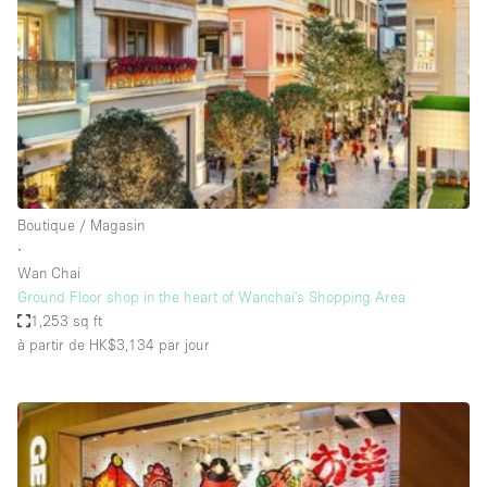
Boutique en Partage
Bureaux
Camion / Fourgon
Commerce
Container
Entrepôt / Espace Stockage / Box
Boutique / Magasin
Espace Atypique / Unique
∙
Espace Créatif
Wan Chai
Ground Floor shop in the heart of Wanchai's Shopping Area
Espace Publicitaire
1,253 sq ft
Espace Événementiel
à partir de HK$3,134
par jour
Galerie d'art
Kiosque / Stand / Corner
Lobby / Accueil