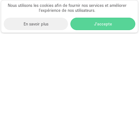
Nous utilisons les cookies afin de fournir nos services et améliorer
Salle de Bain
l’expérience de nos utilisateurs.
Smoking Area
En savoir plus
J'accepte
Soundproof
Style Haussmannien
Style Industriel
Space to Pop
>
Louer un espace événementiel
>
Sur Rue
Location Espaces Événementiels à Londres
>
Surface Habitable
Location Espaces Événementiels à Battersea, Londres
Système de sécurité
>
Location Espaces Événementiels à Battersea Power
Station, Londres
Terrace
Espace Événementiel à Louer à
Toilettes
Battersea Power Station, Londres
Water Access
Éclairage
Électricité
Choose
Magazine
Français