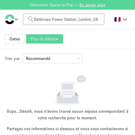
Découvrez Space to Pop —
En savoir plus
Tarif à la journée
£0
£5,000+
Dates
Plus de filtres
Trier par
Taille de l'espace
Recommandé
100 sq ft
5000+ sq ft
~ 13 personnes
~ 650 personnes
Type de projet
Oups...
Désolé, nous n'avons trouvé aucun espace correspondant à
votre recherche pour le moment.
Partagez vos informations ci-dessous et nous vous contacterons si
Vente au