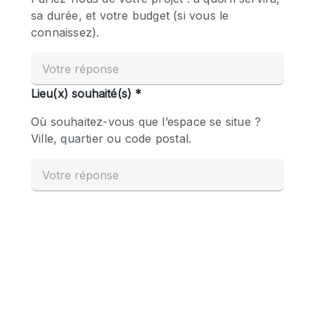
Boutique en Partage
Bureaux
Camion / Fourgon
Commerce
Container
Entrepôt / Espace Stockage / Box
Espace Atypique / Unique
Espace Créatif
Espace Publicitaire
Espace Événementiel
Galerie d'art
Kiosque / Stand / Corner
Lobby / Accueil