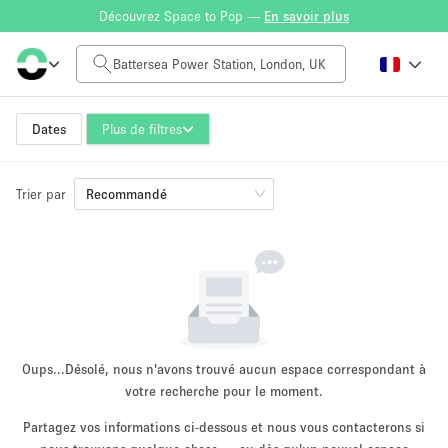
Découvrez Space to Pop —
En savoir plus
Tarif à la journée
£0
£5,000+
Dates
Plus de filtres
Trier par
Taille de l'espace
Recommandé
100 sq ft
5000+ sq ft
~ 13 personnes
~ 650 personnes
Type de projet
Oups...
Désolé, nous n'avons trouvé aucun espace correspondant à
votre recherche pour le moment.
Partagez vos informations ci-dessous et nous vous contacterons si
Vente au