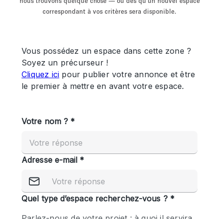
nous trouvons quelque chose — ou dès qu'un nouvel espace
Showroom
Événement
Art
Alimentation
détail
correspondant à vos critères sera disponible.
Séance de
Local
Conférence
Réunion
Bureaux
photo
Commercial
Partagé
Type de l'espace
Appartement / Loft
Atelier
Autre
Bateau
Boutique / Magasin