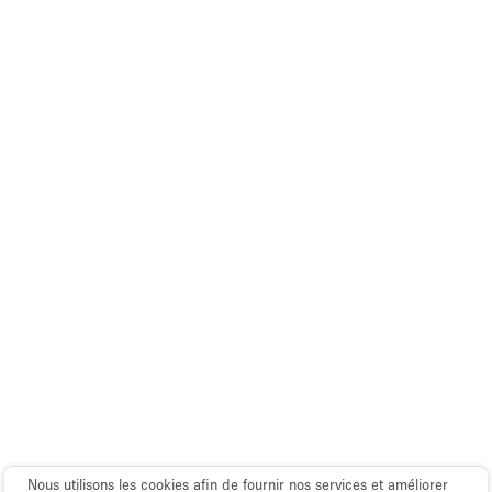
Espace Epuré / Minimaliste
Exposition Véhicules
Internet
Jardin
Licence Alcool
Lumière du Jour
Mobilier
Parking Privé
Plusieurs Pièces
Portants
Presentoir Vitrine
Rooftop / Terrasse
Réserve
Nous utilisons les cookies afin de fournir nos services et améliorer