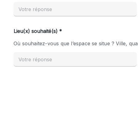
Espace Epuré / Minimaliste
Internet
Licence Alcool
Mobilier
Plusieurs Pièces
Presentoir Vitrine
Réserve
Smoking Area
Style Haussmannien
Sur Rue
Système de sécurité
Toilettes
Éclairage