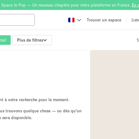
 Space to Pop — Un nouveau chapitre pour notre plateforme en France.
En 
Trouver un espace
Lis
tail
Plus de filtres
T
Atelier
Bateau
Boutique en Parta
Camion / Fourgon
Container
Espace Atypique /
nt à votre recherche pour le moment.
Espace Publicitair
nous trouvons quelque chose — ou dès qu'un
 sera disponible.
Galerie d'art
Lobby / Accueil