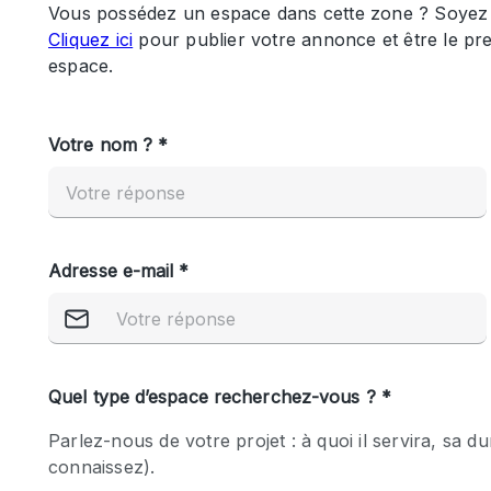
Maison / Villa / Hôtel Particulier
Rooftop
Salle de Conférence
Salon / Festival
Studio Photo / Tournage
Caractéristiques 
Accès aux handicapés
de l'espace
Animals Friendly
Bar
Chauffage
Concierge
De plain-pied
Espace Avec Vue