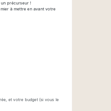
Restaurant / Bar / 
Salle
Salle de Réunion
Salon Beauté / Coi
Étal de Marché
Air conditionné
Ascenseur
Cabines d'essayag
Comptoir
Cuisine
Entrée Large
Espace Brut