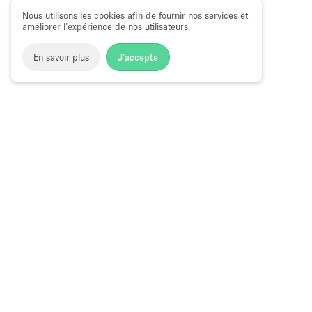
Nous utilisons les cookies afin de fournir nos services et
améliorer l’expérience de nos utilisateurs.
En savoir plus
J'accepte
Space to Pop
>
Louer une boutique éphémère
>
Location P
Location Pop Up Stores (Boutiques Éphémères) à Sloane St
Pop-Up Store à Louer à Sloane Street, L
Choose
Magazine
Français
a
Guide des bo
Language
éphémères à