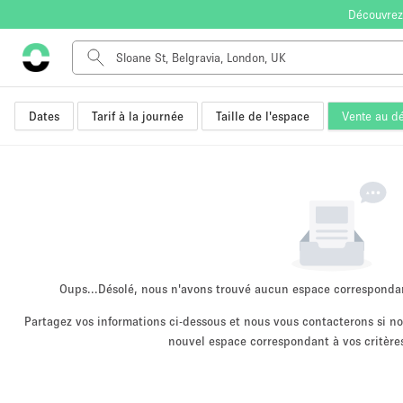
Découvrez
Dates
Tarif à la journée
Taille de l'espace
Vente au dé
Type de l'espace
Appartement / Loft
Autre
Boutique / Magasin
Bureaux
Commerce
Entrepôt / Espace Stockage / Box
Oups...
Désolé, nous n'avons trouvé aucun espace corresponda
Espace Créatif
Partagez vos informations ci-dessous et nous vous contacterons si 
nouvel espace correspondant à vos critères
Espace Événementiel
Kiosque / Stand / Corner