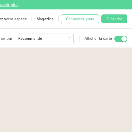
savoir plus
tez votre espace
Magazine
Connectez vous
S'inscrire
rier par
Recommandé
Afficher la carte
ge
 Unique
e