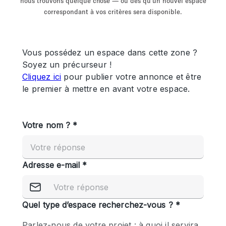
nous trouvons quelque chose — ou dès qu'un nouvel espace
Showroom
Événement
Art
Alimentation
détail
correspondant à vos critères sera disponible.
Séance de
Local
Conférence
Réunion
Bureaux
photo
Commercial
Partagé
Type de l'espace
Appartement / Loft
Atelier
Autre
Bateau
Boutique / Magasin