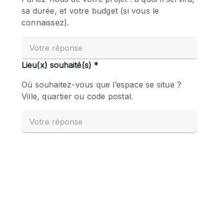
Boutique en Partage
Bureaux
Camion / Fourgon
Commerce
Container
Entrepôt / Espace Stockage / Box
Espace Atypique / Unique
Espace Créatif
Espace Publicitaire
Espace Événementiel
Galerie d'art
Kiosque / Stand / Corner
Lobby / Accueil