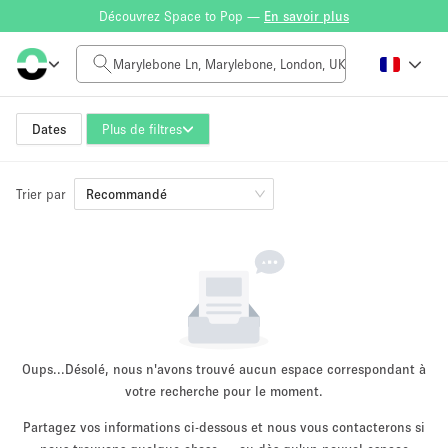
Découvrez Space to Pop —
En savoir plus
Tarif à la journée
£0
£5,000+
Dates
Plus de filtres
Trier par
Taille de l'espace
Recommandé
100 sq ft
5000+ sq ft
~ 13 personnes
~ 650 personnes
Type de projet
Oups...
Désolé, nous n'avons trouvé aucun espace correspondant à
votre recherche pour le moment.
Partagez vos informations ci-dessous et nous vous contacterons si
Vente au