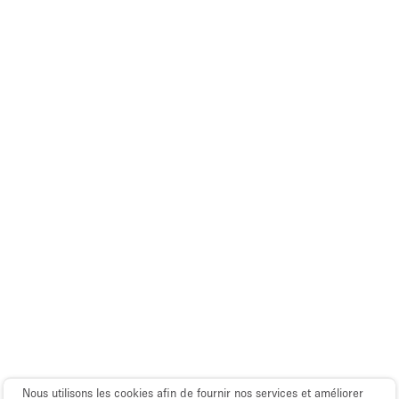
Espace Epuré / Minimaliste
Exposition Véhicules
Internet
Jardin
Licence Alcool
Lumière du Jour
Mobilier
Parking Privé
Plusieurs Pièces
Portants
Presentoir Vitrine
Rooftop / Terrasse
Réserve
Nous utilisons les cookies afin de fournir nos services et améliorer