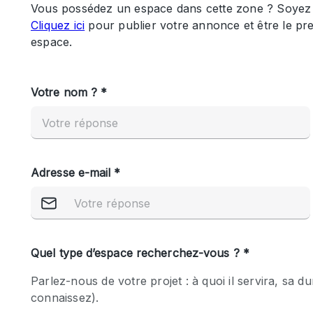
Maison / Villa / Hôtel Particulier
Rooftop
Salle de Conférence
Salon / Festival
Studio Photo / Tournage
Caractéristiques 
Accès aux handicapés
de l'espace
Animals Friendly
Bar
Chauffage
Concierge
De plain-pied
Espace Avec Vue