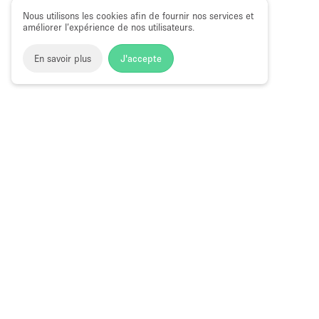
Nous utilisons les cookies afin de fournir nos services et
améliorer l’expérience de nos utilisateurs.
En savoir plus
J'accepte
Space to Pop
>
Louer une salle de conférence
>
Location Sa
Street
Location Salles De Conférence à Mount 
Choose
Magazine
Français
a
Guide des bo
Language
éphémères à