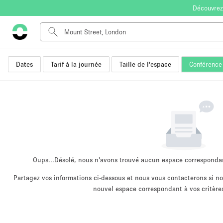
Découvrez
Dates
Tarif à la journée
Taille de l'espace
Conférence
Type de l'espace
Appartement / Loft
Autre
Boutique / Magasin
Bureaux
Commerce
Entrepôt / Espace Stockage / Box
Oups...
Désolé, nous n'avons trouvé aucun espace corresponda
Espace Créatif
Partagez vos informations ci-dessous et nous vous contacterons si 
nouvel espace correspondant à vos critères
Espace Événementiel
Kiosque / Stand / Corner