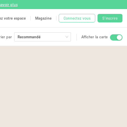
savoir plus
tez votre espace
Magazine
Connectez vous
S'inscrire
rier par
Recommandé
Afficher la carte
ge
 Unique
e