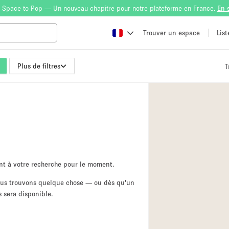
 Space to Pop — Un nouveau chapitre pour notre plateforme en France.
En 
Trouver un espace
Lis
Plus de filtres
T
Atelier
Bateau
Boutique en Parta
Camion / Fourgon
Container
Espace Atypique /
nt à votre recherche pour le moment.
Espace Publicitair
nous trouvons quelque chose — ou dès qu'un
 sera disponible.
Galerie d'art
Lobby / Accueil