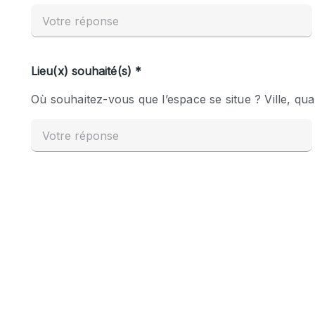
Espace Epuré / Minimaliste
Internet
Licence Alcool
Mobilier
Plusieurs Pièces
Presentoir Vitrine
Réserve
Smoking Area
Style Haussmannien
Sur Rue
Système de sécurité
Toilettes
Éclairage