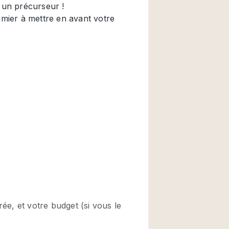
Restaurant / Bar / 
Salle
Salle de Réunion
Salon Beauté / Coi
Étal de Marché
Air conditionné
Ascenseur
Cabines d'essayag
Comptoir
Cuisine
Entrée Large
Espace Brut