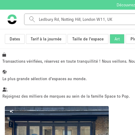
Découvrez
Dates
Tarif à la journée
Taille de l'espace
Art
Pl
Type de l'espace
Appartement / Loft
Autre
Transactions vérifiées, réservez en toute tranquillité ! Nous veillons. N
Boutique / Magasin
Bureaux
La plus grande sélection d'espaces au monde.
Commerce
Entrepôt / Espace Stockage / Box
Rejoignez des milliers de marques au sein de la famille Space to Pop.
Espace Créatif
NOUVEAU
Espace Événementiel
Kiosque / Stand / Corner