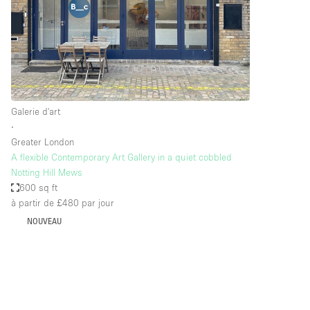
Maison / Villa / Hôtel Particulier
Rooftop
Salle de Conférence
Salon / Festival
Studio Photo / Tournage
Galerie d'art
∙
Greater London
Caractéristiques 
Accès aux handicapés
A flexible Contemporary Art Gallery in a quiet cobbled
de l'espace
Notting Hill Mews
Animals Friendly
600 sq ft
Bar
à partir de £480
par jour
NOUVEAU
Chauffage
Concierge
De plain-pied
Espace Avec Vue