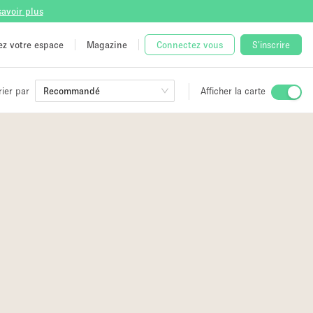
savoir plus
tez votre espace
Magazine
Connectez vous
S'inscrire
rier par
Recommandé
Afficher la carte
ge
 Unique
e