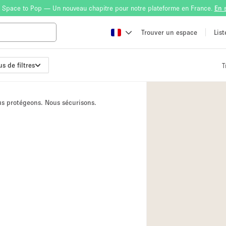
 Space to Pop — Un nouveau chapitre pour notre plateforme en France.
En 
Trouver un espace
Lis
us de filtres
T
Atelier
Bateau
ous protégeons. Nous sécurisons.
Boutique en Parta
Camion / Fourgon
Container
Espace Atypique /
Espace Publicitair
Galerie d'art
Lobby / Accueil