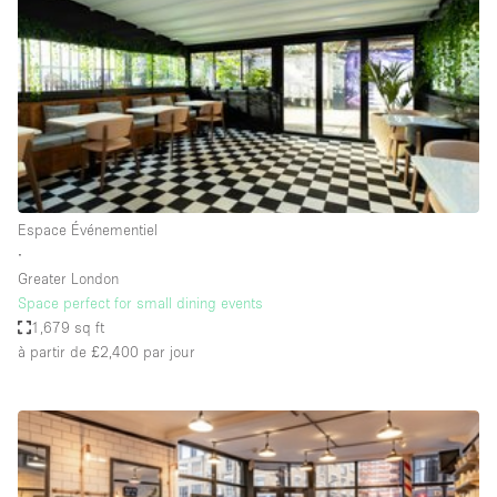
Boutique en Partage
Bureaux
Camion / Fourgon
Commerce
Container
Entrepôt / Espace Stockage / Box
Espace Événementiel
Espace Atypique / Unique
∙
Espace Créatif
Greater London
Space perfect for small dining events
Espace Publicitaire
1,679 sq ft
Espace Événementiel
à partir de £2,400
par jour
Galerie d'art
Kiosque / Stand / Corner
Lobby / Accueil