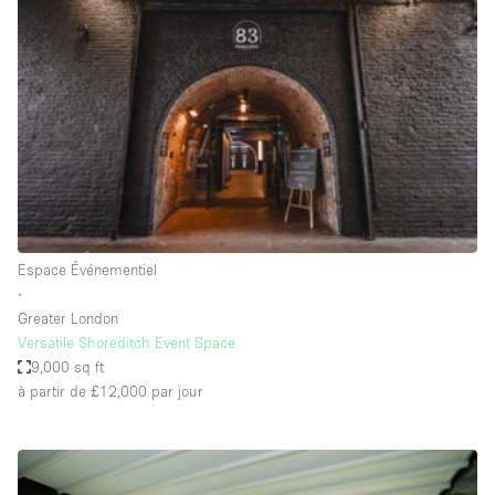
Showroom
Événement
Art
Alimentation
détail
Séance de
Local
Conférence
Réunion
Bureaux
photo
Commercial
Partagé
Type de l'espace
Espace Événementiel
∙
Appartement / Loft
Greater London
Versatile Shoreditch Event Space
Atelier
9,000 sq ft
Autre
à partir de £12,000
par jour
Bateau
Boutique / Magasin