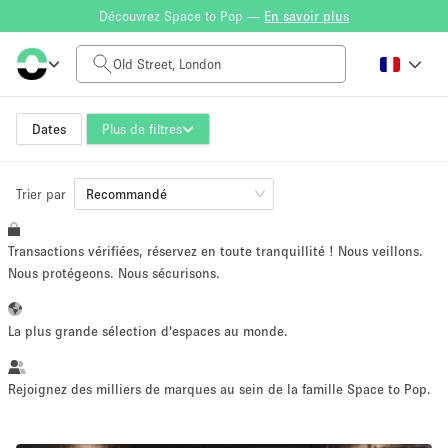
Découvrez Space to Pop —
En savoir plus
Tarif à la journée
£0
£5,000+
Dates
Plus de filtres
Trier par
Taille de l'espace
Recommandé
Transactions vérifiées, réservez en toute tranquillité ! Nous veillons.
100 sq ft
5000+ sq ft
Nous protégeons. Nous sécurisons.
~ 13 personnes
~ 650 personnes
La plus grande sélection d'espaces au monde.
Type de projet
Rejoignez des milliers de marques au sein de la famille Space to Pop.
Vente au