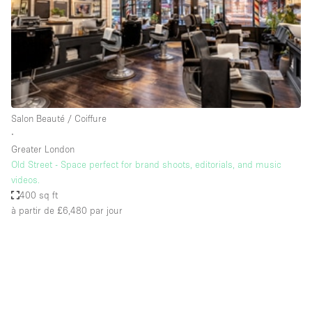
Maison / Villa / Hôtel Particulier
Restaurant / Bar / Café
Rooftop
Salle
Salle de Conférence
Salon Beauté / Coiffure
Salle de Réunion
∙
Salon / Festival
Greater London
Old Street - Space perfect for brand shoots, editorials, and music
Salon Beauté / Coiffure
videos.
Studio Photo / Tournage
400 sq ft
à partir de £6,480
par jour
Étal de Marché
Caractéristiques de l'espace
Accès aux handicapés