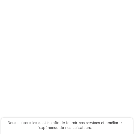
Salle de Bain
Smoking Area
Soundproof
Style Haussmannien
Style Industriel
Sur Rue
Surface Habitable
Système de sécurité
Terrace
Toilettes
Water Access
Éclairage
Nous utilisons les cookies afin de fournir nos services et améliorer
l’expérience de nos utilisateurs.
Électricité