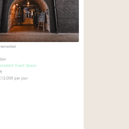
Restaurant / Bar / 
Salle
Salle de Réunion
Salon Beauté / Coi
Étal de Marché
nementiel
ndon
Air conditionné
horeditch Event Space
ft
Ascenseur
 £12,000
par jour
Cabines d'essayag
Comptoir
Cuisine
Entrée Large
Espace Brut