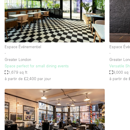
Maison / Villa / Hôtel Particulier
Rooftop
Salle de Conférence
Salon / Festival
Studio Photo / Tournage
Espace Événementiel
Espace Évé
∙
∙
Greater London
Greater Lo
Caractéristiques 
Accès aux handicapés
Space perfect for small dining events
Versatile S
de l'espace
1,679 sq ft
9,000 sq 
Animals Friendly
à partir de £2,400
par jour
à partir de
Bar
Chauffage
Concierge
De plain-pied
Espace Avec Vue