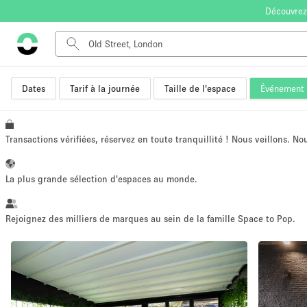
Découvrez
Dates
Tarif à la journée
Taille de l'espace
Événement
Type de l'espace
Appartement / Loft
Autre
Transactions vérifiées, réservez en toute tranquillité ! Nous veillons. N
Boutique / Magasin
Bureaux
La plus grande sélection d'espaces au monde.
Commerce
Entrepôt / Espace Stockage / Box
Rejoignez des milliers de marques au sein de la famille Space to Pop.
Espace Créatif
Espace Événementiel
Kiosque / Stand / Corner