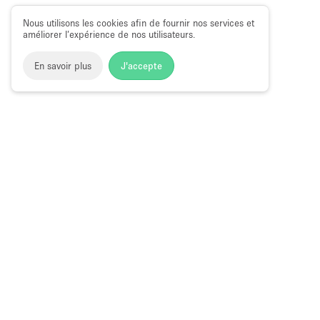
Nous utilisons les cookies afin de fournir nos services et
améliorer l’expérience de nos utilisateurs.
En savoir plus
J'accepte
Space to Pop
>
Louer un espace événementiel
>
Location E
à Old Street
Espace Événementiel à Louer à Old Stre
Choose
Magazine
Français
a
Guide des bo
Language