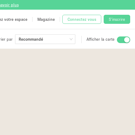
savoir plus
tez votre espace
Magazine
Connectez vous
S'inscrire
rier par
Recommandé
Afficher la carte
ge
 Unique
e