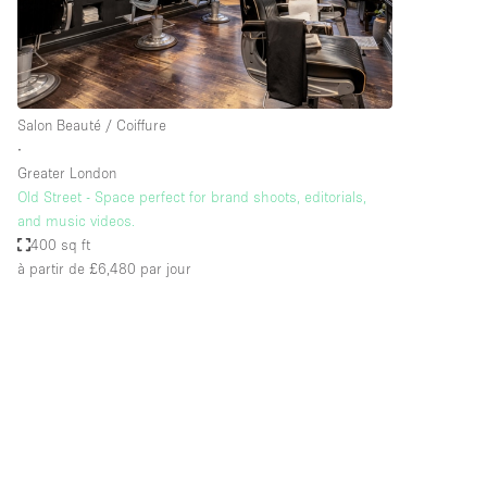
Espace Epuré / Minimaliste
Internet
Licence Alcool
Salon Beauté / Coiffure
Mobilier
∙
Plusieurs Pièces
Greater London
Old Street - Space perfect for brand shoots, editorials,
Presentoir Vitrine
and music videos.
Réserve
400 sq ft
à partir de £6,480
par jour
Smoking Area
Style Haussmannien
Sur Rue
Système de sécurité
Toilettes
Éclairage