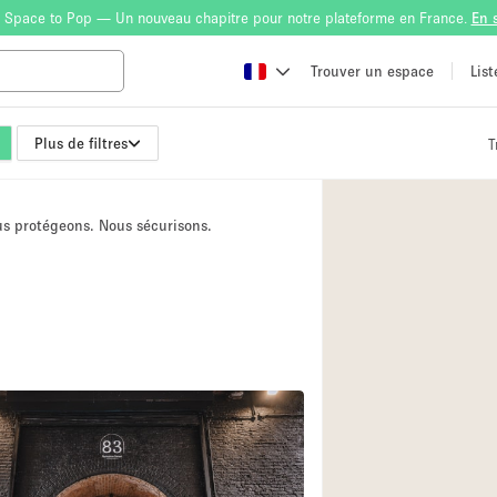
 Space to Pop — Un nouveau chapitre pour notre plateforme en France.
En 
Trouver un espace
Lis
Plus de filtres
T
Atelier
Bateau
ous protégeons. Nous sécurisons.
Boutique en Parta
Camion / Fourgon
Container
Espace Atypique /
Espace Publicitair
Galerie d'art
Lobby / Accueil