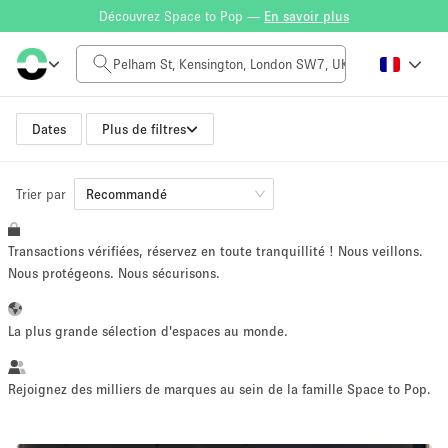
Découvrez Space to Pop —
En savoir plus
Tarif à la journée
£0
£5,000+
Dates
Plus de filtres
Trier par
Taille de l'espace
Recommandé
Transactions vérifiées, réservez en toute tranquillité ! Nous veillons.
100 sq ft
5000+ sq ft
Nous protégeons. Nous sécurisons.
~ 13 personnes
~ 650 personnes
La plus grande sélection d'espaces au monde.
Type de projet
Rejoignez des milliers de marques au sein de la famille Space to Pop.
Vente au