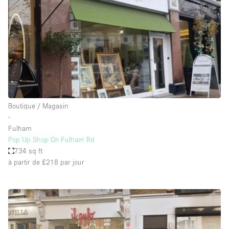
Boutique en Partage
Bureaux
Camion / Fourgon
Commerce
Container
Entrepôt / Espace Stockage / Box
Boutique / Magasin
Espace Atypique / Unique
∙
Espace Créatif
Fulham
Pop Up Shop On Fulham Rd
Espace Publicitaire
734 sq ft
Espace Événementiel
à partir de £218
par jour
Galerie d'art
Kiosque / Stand / Corner
Lobby / Accueil