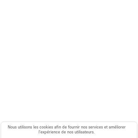
Salle de Bain
Smoking Area
Soundproof
Style Haussmannien
Style Industriel
Sur Rue
Surface Habitable
Système de sécurité
Terrace
Toilettes
Water Access
Éclairage
Nous utilisons les cookies afin de fournir nos services et améliorer
l’expérience de nos utilisateurs.
Électricité