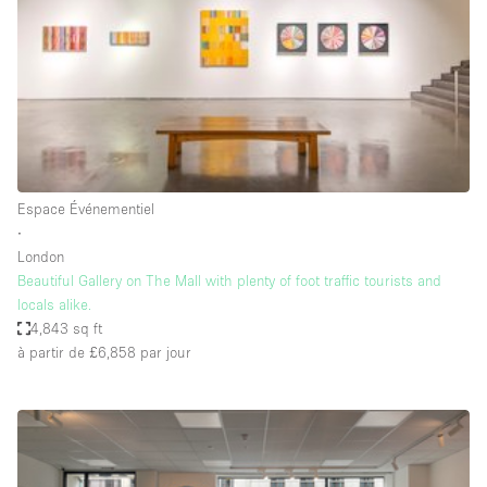
Maison / Villa / Hôtel Particulier
Restaurant / Bar / Café
Rooftop
Salle
Salle de Conférence
Salle de Réunion
Espace Événementiel
Salon / Festival
∙
London
Salon Beauté / Coiffure
Beautiful Gallery on The Mall with plenty of foot traffic tourists and
Studio Photo / Tournage
locals alike.
4,843 sq ft
Étal de Marché
à partir de £6,858
par jour
Caractéristiques de l'espace
Accès aux handicapés