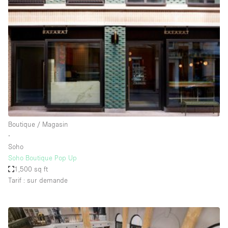
Showroom
Événement
Art
Alimentation
détail
Séance de
Local
Conférence
Réunion
Bureaux
photo
Commercial
Partagé
Type de l'espace
Boutique / Magasin
∙
Appartement / Loft
Soho
Soho Boutique Pop Up
Atelier
1,500 sq ft
Autre
Tarif : sur demande
Bateau
Boutique / Magasin