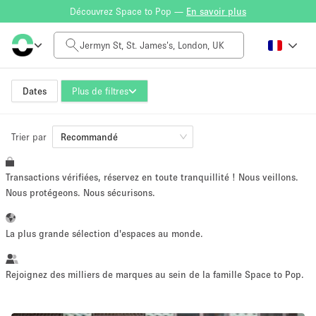
Découvrez Space to Pop —
En savoir plus
Tarif à la journée
£0
£5,000+
Dates
Plus de filtres
Trier par
Taille de l'espace
Recommandé
Transactions vérifiées, réservez en toute tranquillité ! Nous veillons.
100 sq ft
5000+ sq ft
Nous protégeons. Nous sécurisons.
~ 13 personnes
~ 650 personnes
La plus grande sélection d'espaces au monde.
Type de projet
Rejoignez des milliers de marques au sein de la famille Space to Pop.
Vente au