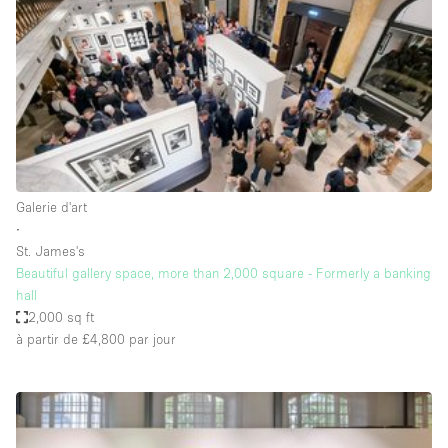
Boutique en Partage
Bureaux
Camion / Fourgon
Commerce
Container
Entrepôt / Espace Stockage / Box
Galerie d'art
Espace Atypique / Unique
∙
Espace Créatif
St. James's
Beautiful gallery space, more than 2,000 square - Formerly a banking
Espace Publicitaire
hall
Espace Événementiel
2,000 sq ft
à partir de £4,800
par jour
Galerie d'art
Kiosque / Stand / Corner
Lobby / Accueil