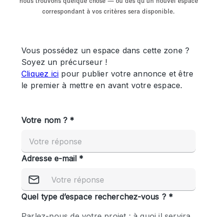
nous trouvons quelque chose — ou dès qu'un nouvel espace
Showroom
Événement
Art
Alimentation
détail
correspondant à vos critères sera disponible.
Séance de
Local
Conférence
Réunion
Bureaux
photo
Commercial
Partagé
Type de l'espace
Appartement / Loft
Atelier
Autre
Bateau
Boutique / Magasin