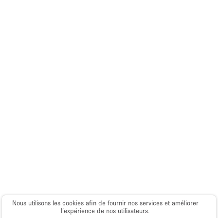
Espace Epuré / Minimaliste
Exposition Véhicules
Internet
Jardin
Licence Alcool
Lumière du Jour
Mobilier
Parking Privé
Plusieurs Pièces
Portants
Presentoir Vitrine
Rooftop / Terrasse
Nous utilisons les cookies afin de fournir nos services et améliorer
Réserve
l’expérience de nos utilisateurs.