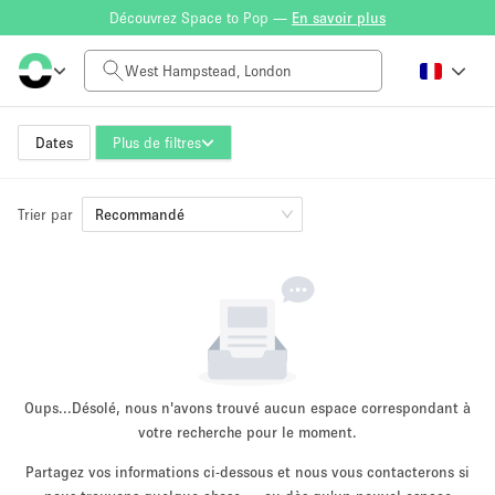
Découvrez Space to Pop —
En savoir plus
Tarif à la journée
£0
£5,000+
Dates
Plus de filtres
Trier par
Taille de l'espace
Recommandé
100 sq ft
5000+ sq ft
~ 13 personnes
~ 650 personnes
Type de projet
Oups...
Désolé, nous n'avons trouvé aucun espace correspondant à
votre recherche pour le moment.
Partagez vos informations ci-dessous et nous vous contacterons si
Vente au