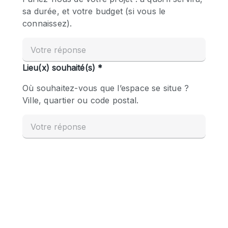
Boutique en Partage
Bureaux
Camion / Fourgon
Commerce
Container
Entrepôt / Espace Stockage / Box
Espace Atypique / Unique
Espace Créatif
Espace Publicitaire
Espace Événementiel
Galerie d'art
Kiosque / Stand / Corner
Lobby / Accueil