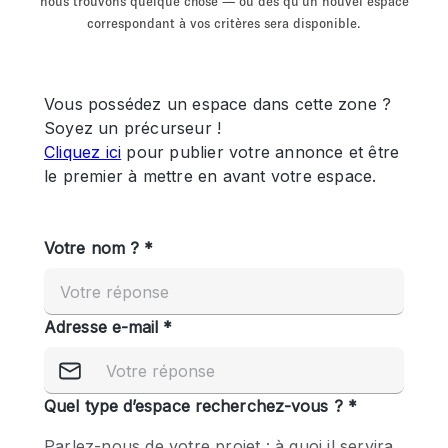
nous trouvons quelque chose — ou dès qu'un nouvel espace
Showroom
Événement
Art
Alimentation
détail
correspondant à vos critères sera disponible.
Séance de
Local
Conférence
Réunion
Bureaux
photo
Commercial
Partagé
Type de l'espace
Appartement / Loft
Atelier
Autre
Bateau
Boutique / Magasin