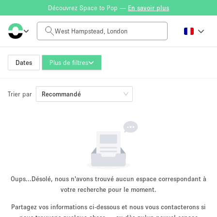
Découvrez Space to Pop —
En savoir plus
Tarif à la journée
£0
£5,000+
Dates
Plus de filtres
Trier par
Taille de l'espace
Recommandé
100 sq ft
5000+ sq ft
~ 13 personnes
~ 650 personnes
Type de projet
Oups...
Désolé, nous n'avons trouvé aucun espace correspondant à
votre recherche pour le moment.
Partagez vos informations ci-dessous et nous vous contacterons si
Vente au