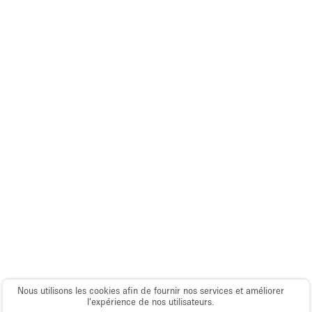
Espace Epuré / Minimaliste
Exposition Véhicules
Internet
Jardin
Licence Alcool
Lumière du Jour
Mobilier
Parking Privé
Plusieurs Pièces
Portants
Presentoir Vitrine
Rooftop / Terrasse
Nous utilisons les cookies afin de fournir nos services et améliorer
Réserve
l’expérience de nos utilisateurs.