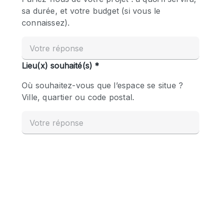
Boutique en Partage
Bureaux
Camion / Fourgon
Commerce
Container
Entrepôt / Espace Stockage / Box
Espace Atypique / Unique
Espace Créatif
Espace Publicitaire
Espace Événementiel
Galerie d'art
Kiosque / Stand / Corner
Lobby / Accueil