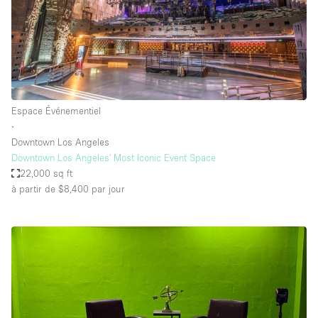
Espace Événementiel
∙
Downtown Los Angeles
Downtown Los Angeles' Most Iconic Event Space
22,000 sq ft
à partir de $8,400
par jour