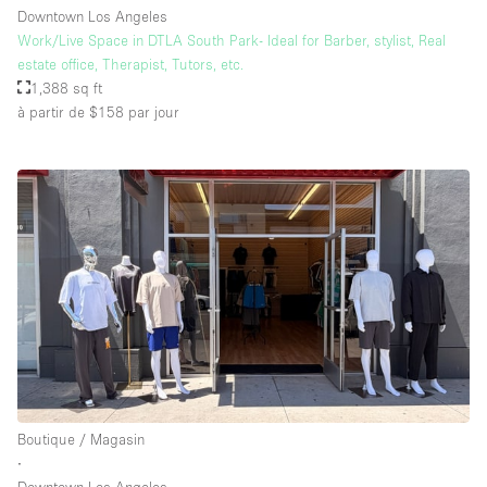
Downtown Los Angeles
Work/Live Space in DTLA South Park- Ideal for Barber, stylist, Real
estate office, Therapist, Tutors, etc.
1,388 sq ft
à partir de $158
par jour
Boutique / Magasin
∙
Downtown Los Angeles