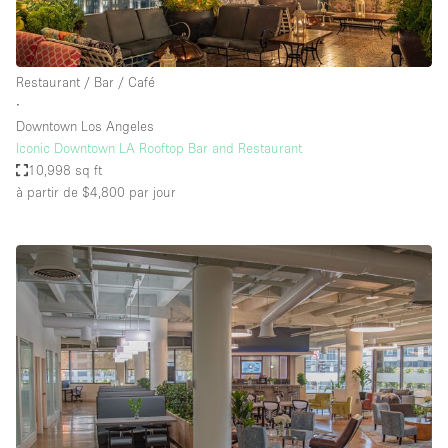
Restaurant / Bar / Café
∙
Downtown Los Angeles
Iconic Downtown LA Rooftop Bar and Restaurant
10,998 sq ft
à partir de $4,800
par jour