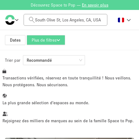
Découvrez Space to Pop —
En savoir plus
Tarif à la journée
$0
$5,000+
Dates
Plus de filtres
Trier par
Taille de l'espace
Recommandé
Transactions vérifiées, réservez en toute tranquillité ! Nous veillons.
100 sq ft
5000+ sq ft
Nous protégeons. Nous sécurisons.
~ 13 personnes
~ 650 personnes
La plus grande sélection d'espaces au monde.
Type de projet
Rejoignez des milliers de marques au sein de la famille Space to Pop.
Vente au