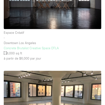
Espace Créatif
∙
Downtown Los Angeles
Concrete Brutalist Creative Space DTLA
8,000 sq ft
à partir de $6,000
par jour