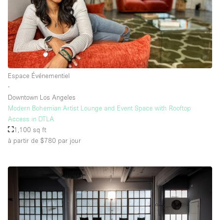
Équipement de bureau
Équipement sonore et vidéo
Étage/accès
Espace Événementiel
Sous-sol
∙
Downtown Los Angeles
Rez-de-chaussée sur cour
Modern Bohemian Artist Lounge and Event Space with Rooftop
Rez-de-chaussée sur rue
Access in DTLA
1,100 sq ft
Centre commercial
à partir de $780
par jour
Rooftop
À l'étage
Autre