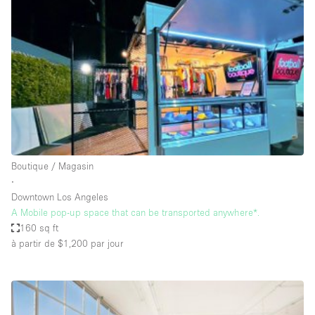
Maison / Villa / Hôtel Particulier
Restaurant / Bar / Café
Rooftop
Salle
Salle de Conférence
Salle de Réunion
Salon / Festival
Boutique / Magasin
Salon Beauté / Coiffure
∙
Studio Photo / Tournage
Downtown Los Angeles
A Mobile pop-up space that can be transported anywhere*.
Étal de Marché
160 sq ft
à partir de $1,200
par jour
Caractéristiques de l'espace
Accès aux handicapés