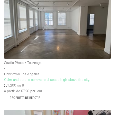
Showroom
Événement
Art
Alimentation
détail
Séance de
Local
Conférence
Réunion
Bureaux
photo
Commercial
Partagé
Type de l'espace
Studio Photo / Tournage
∙
Appartement / Loft
Downtown Los Angeles
Calm and serene commercial space high above the city.
Atelier
1,200 sq ft
Autre
à partir de $720
par jour
Bateau
PROPRIÉTAIRE RÉACTIF
Boutique / Magasin