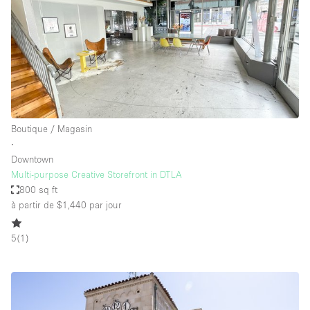
Boutique / Magasin
∙
Downtown
Multi-purpose Creative Storefront in DTLA
800 sq ft
à partir de $1,440
par jour
5
(
1
)