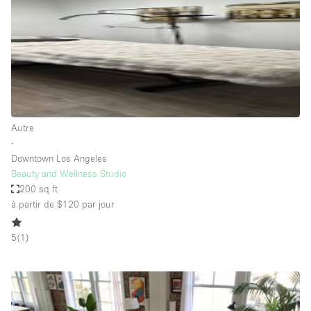
Espace Epuré / Minimaliste
Exposition Véhicules
Internet
Jardin
Licence Alcool
Autre
Lumière du Jour
∙
Mobilier
Downtown Los Angeles
Beauty and Wellness Studio
Parking Privé
200 sq ft
Plusieurs Pièces
à partir de $120
par jour
Portants
5
(
1
)
Presentoir Vitrine
Rooftop / Terrasse
Réserve