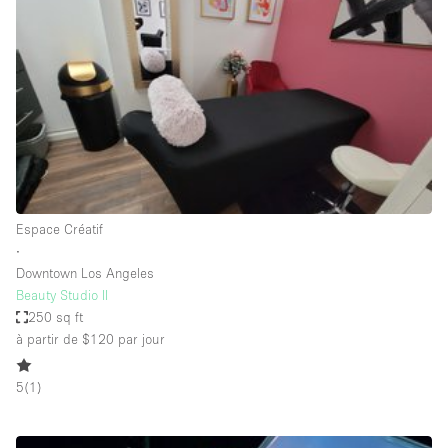
Boutique en Partage
Bureaux
Camion / Fourgon
Commerce
Container
Entrepôt / Espace Stockage / Box
Espace Atypique / Unique
Espace Créatif
Espace Créatif
∙
Downtown Los Angeles
Espace Publicitaire
Beauty Studio II
Espace Événementiel
250 sq ft
à partir de $120
par jour
Galerie d'art
Kiosque / Stand / Corner
5
(
1
)
Lobby / Accueil