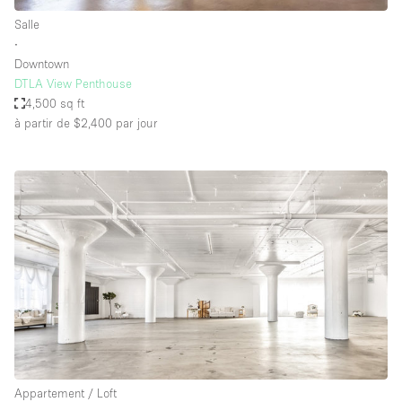
Salle
∙
Downtown
DTLA View Penthouse
4,500 sq ft
à partir de $2,400
par jour
Appartement / Loft