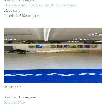
Retail Store and Showroom in DTLA Fashion District
500 sq ft
à partir de $300
par jour
Galerie d'art
∙
Downtown Los Angeles
Gallery in DTLA