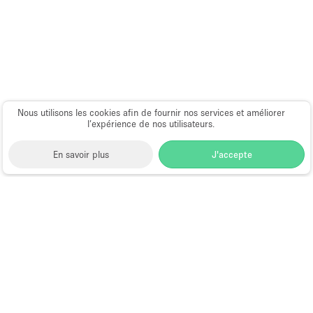
Nous utilisons les cookies afin de fournir nos services et améliorer
l’expérience de nos utilisateurs.
En savoir plus
J'accepte
Space to Pop
>
Lieu shooting photo/video
>
Espace
Shooting Photo/Video à Los Angeles
>
Espace
Shooting Photo/Video à Centre-ville de Los Angeles
>
Espace Shooting Photo/Video à South Olive Street,
Los Angeles