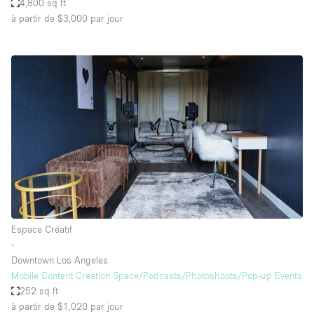
4,800 sq ft
à partir de $3,000
par jour
Espace Créatif
∙
Downtown Los Angeles
Mobile Content Creation Space/Podcasts/Photoshoots/Pop-up Events
252 sq ft
à partir de $1,020
par jour