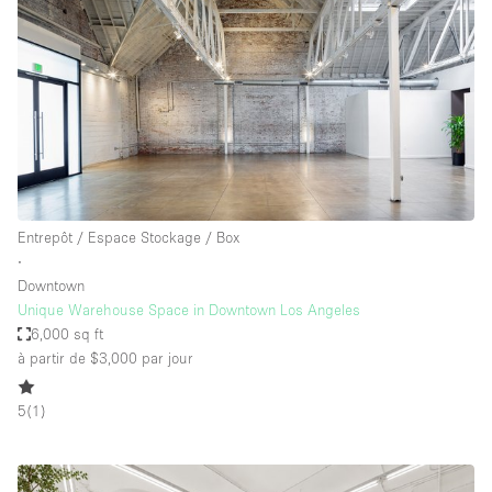
Entrepôt / Espace Stockage / Box
∙
Downtown
Unique Warehouse Space in Downtown Los Angeles
6,000 sq ft
à partir de $3,000
par jour
5
(
1
)