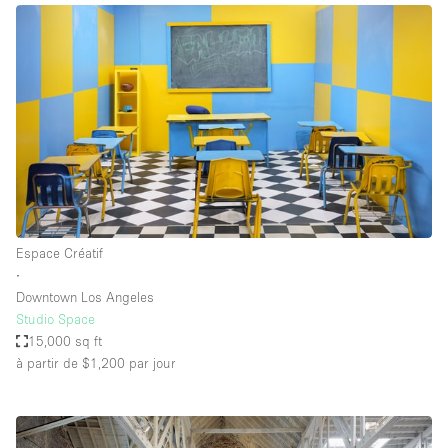
Espace Créatif
∙
Downtown Los Angeles
Studio Space
15,000 sq ft
à partir de $1,200
par jour