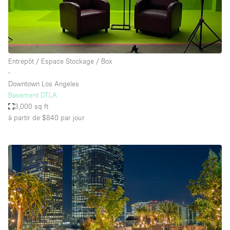
Entrepôt / Espace Stockage / Box
∙
Downtown Los Angeles
Basement DTLA
3,000 sq ft
à partir de $840
par jour