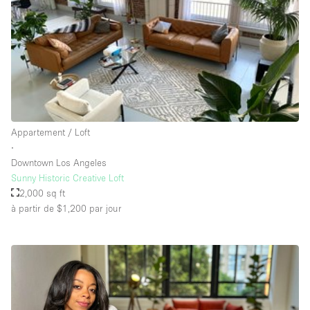
Salle de Bain
Smoking Area
Soundproof
Style Haussmannien
Style Industriel
Sur Rue
Appartement / Loft
∙
Surface Habitable
Downtown Los Angeles
Sunny Historic Creative Loft
Système de sécurité
2,000 sq ft
Terrace
à partir de $1,200
par jour
Toilettes
Water Access
Éclairage
Électricité