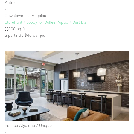
Autre
∙
Downtown Los Angeles
Storefront / Lobby for Coffee Popup / Cart Biz
500 sq ft
à partir de $40
par jour
Espace Atypique / Unique
∙