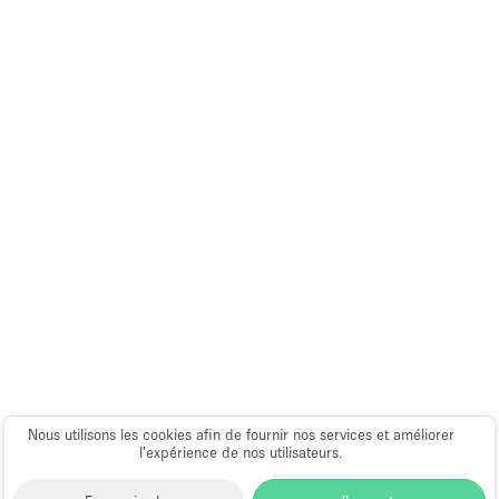
Espace Epuré / Minimaliste
Exposition Véhicules
Internet
Jardin
Licence Alcool
Lumière du Jour
Mobilier
Parking Privé
Plusieurs Pièces
Portants
Presentoir Vitrine
Nous utilisons les cookies afin de fournir nos services et améliorer
Rooftop / Terrasse
l’expérience de nos utilisateurs.
Réserve