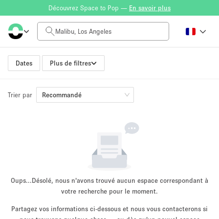
Découvrez Space to Pop —
En savoir plus
Tarif à la journée
$0
$5,000+
Dates
Plus de filtres
Trier par
Taille de l'espace
Recommandé
100 sq ft
5000+ sq ft
~ 13 personnes
~ 650 personnes
Type de projet
Oups...
Désolé, nous n'avons trouvé aucun espace correspondant à
votre recherche pour le moment.
Partagez vos informations ci-dessous et nous vous contacterons si
Vente au