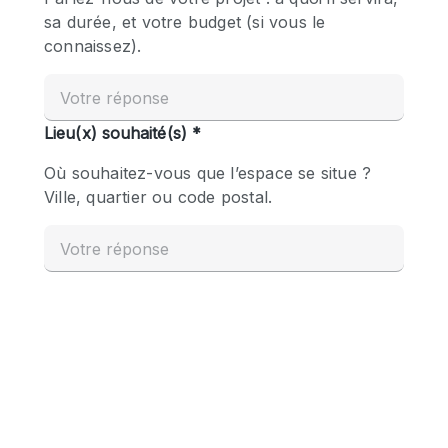
Boutique en Partage
Bureaux
Camion / Fourgon
Commerce
Container
Entrepôt / Espace Stockage / Box
Espace Atypique / Unique
Espace Créatif
Espace Publicitaire
Espace Événementiel
Galerie d'art
Kiosque / Stand / Corner
Lobby / Accueil