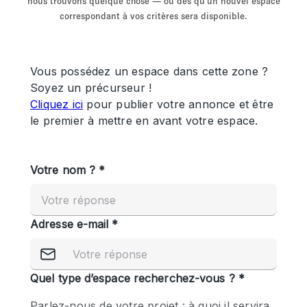
nous trouvons quelque chose — ou dès qu'un nouvel espace
Showroom
Événement
Art
Alimentation
détail
correspondant à vos critères sera disponible.
Séance de
Local
Conférence
Réunion
Bureaux
photo
Commercial
Partagé
Type de l'espace
Appartement / Loft
Atelier
Autre
Bateau
Boutique / Magasin