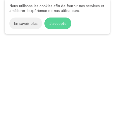
Nous utilisons les cookies afin de fournir nos services et
améliorer l’expérience de nos utilisateurs.
En savoir plus
J'accepte
Space to Pop
>
Louer un local commercial
>
Location Local
Local Commercial à Louer à Chinatown, 
Choose
Magazine
Français
a
Guide des bo
Language
éphémères à