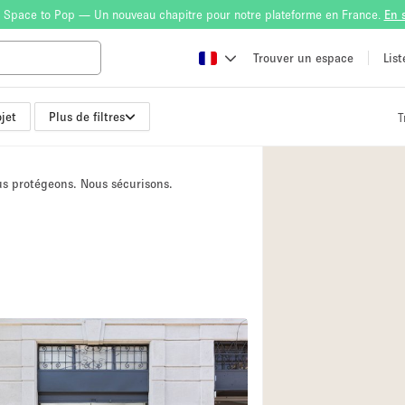
 Space to Pop — Un nouveau chapitre pour notre plateforme en France.
En 
Trouver un espace
Lis
jet
Plus de filtres
T
Atelier
Bateau
ous protégeons. Nous sécurisons.
Boutique en Parta
Camion / Fourgon
Container
Espace Atypique /
Espace Publicitair
Galerie d'art
Lobby / Accueil