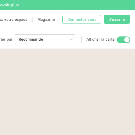
savoir plus
tez votre espace
Magazine
Connectez vous
S'inscrire
rier par
Recommandé
Afficher la carte
ge
 Unique
e