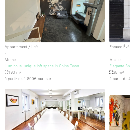
Maison / Villa / Hôtel Particulier
Rooftop
Salle de Conférence
Salon / Festival
Studio Photo / Tournage
Appartement / Loft
Espace Évé
∙
∙
Milano
Milano
Caractéristiques 
Accès aux handicapés
Luminous, unique loft space in China Town
Elegante Sp
de l'espace
190 m²
38 m²
Animals Friendly
à partir de 1.800€
par jour
à partir de
Bar
Chauffage
Concierge
De plain-pied
Espace Avec Vue