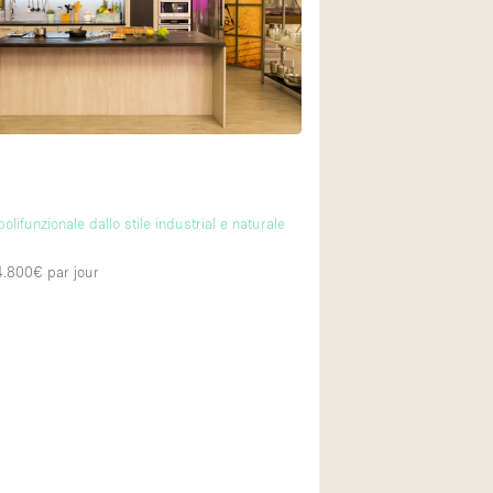
Exposition Véhicul
Jardin
Lumière du Jour
Parking Privé
Portants
Rooftop / Terrasse
polifunzionale dallo stile industrial e naturale
Salle de Bain
 4.800€
par jour
Soundproof
Style Industriel
Surface Habitable
Terrace
Water Access
Électricité