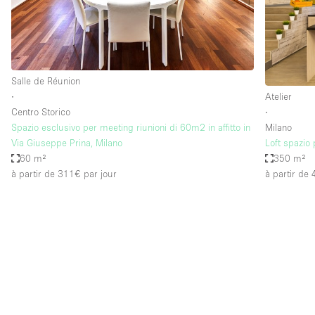
Espace Epuré / Minimaliste
Internet
Licence Alcool
Salle de Réunion
Mobilier
∙
Atelier
Plusieurs Pièces
Centro Storico
∙
Spazio esclusivo per meeting riunioni di 60m2 in affitto in
Milano
Presentoir Vitrine
Via Giuseppe Prina, Milano
Loft spazio 
Réserve
60 m²
350 m²
à partir de 311€
par jour
à partir de
Smoking Area
Style Haussmannien
Sur Rue
Système de sécurité
Toilettes
Éclairage