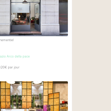
Restaurant / Bar / 
Salle
Salle de Réunion
Salon Beauté / Coi
Étal de Marché
nementiel
Air conditionné
azio Arco della pace
Ascenseur
 420€
par jour
Cabines d'essayag
Comptoir
Cuisine
Entrée Large
Espace Brut