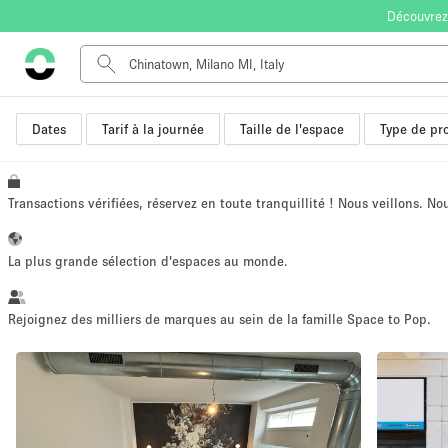
Découvrez
Dates
Tarif à la journée
Taille de l'espace
Type de pro
Type de l'espace
Appartement / Loft
Autre
Transactions vérifiées, réservez en toute tranquillité ! Nous veillons. N
Boutique / Magasin
Bureaux
La plus grande sélection d'espaces au monde.
Commerce
Entrepôt / Espace Stockage / Box
Rejoignez des milliers de marques au sein de la famille Space to Pop.
Espace Créatif
Espace Événementiel
Kiosque / Stand / Corner