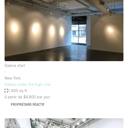
Boutique en Partage
Bureaux
Camion / Fourgon
Commerce
Container
Entrepôt / Espace Stockage / Box
Espace Atypique / Unique
Galerie d'art
Espace Créatif
∙
New York
Espace Publicitaire
Gallery under the high Line
Espace Événementiel
1,400 sq ft
à partir de $4,800
par jour
Galerie d'art
PROPRIÉTAIRE RÉACTIF
Kiosque / Stand / Corner
Lobby / Accueil