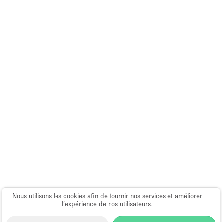
Équipement de bureau
Équipement sonore et vidéo
Étage/accès
Sous-sol
Rez-de-chaussée sur cour
Rez-de-chaussée sur rue
Centre commercial
Rooftop
À l'étage
Autre
Nous utilisons les cookies afin de fournir nos services et améliorer
l’expérience de nos utilisateurs.