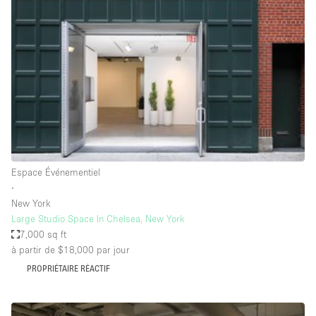
Showroom
Événement
Art
Alimentation
détail
Séance de
Local
Conférence
Réunion
Bureaux
photo
Commercial
Partagé
Type de l'espace
Espace Événementiel
∙
Appartement / Loft
New York
Large Studio Space In Chelsea, New York
Atelier
7,000 sq ft
Autre
à partir de $18,000
par jour
Bateau
PROPRIÉTAIRE RÉACTIF
Boutique / Magasin