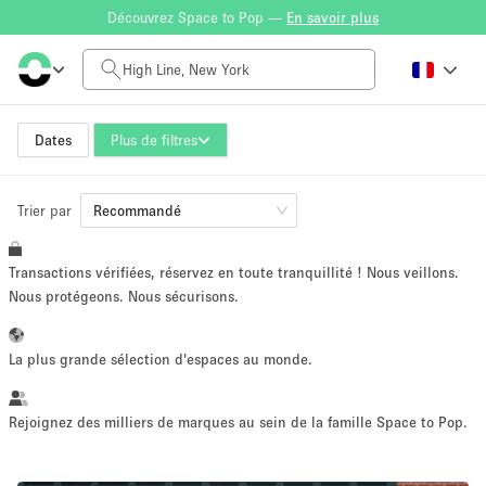
Découvrez Space to Pop —
En savoir plus
Tarif à la journée
$0
$5,000+
Dates
Plus de filtres
Trier par
Taille de l'espace
Recommandé
Transactions vérifiées, réservez en toute tranquillité ! Nous veillons.
100 sq ft
5000+ sq ft
Nous protégeons. Nous sécurisons.
~ 13 personnes
~ 650 personnes
La plus grande sélection d'espaces au monde.
Type de projet
Rejoignez des milliers de marques au sein de la famille Space to Pop.
Vente au