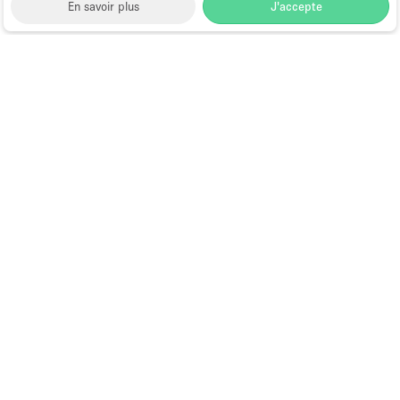
En savoir plus
J'accepte
Space to Pop
>
Louer une salle de conférence
>
Location Salles De Conférence à New York
>
Location
Salles De Conférence à Chelsea, New York
>
Location
Salles De Conférence à High Line
Location Salles De Conférence à
High Line
Choose
Magazine
Français
a
Guide des boutiques éphémères à
Language
Paris
Calendrier Fashion Week Paris :
toutes les dates