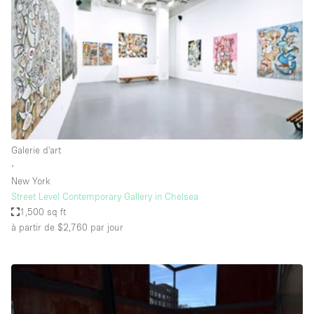
Maison / Villa / Hôtel Particulier
Restaurant / Bar / Café
Rooftop
Salle
Salle de Conférence
Salle de Réunion
Salon / Festival
Galerie d'art
∙
Salon Beauté / Coiffure
New York
Studio Photo / Tournage
Street Level Contemporary Gallery in Chelsea
1,500 sq ft
Étal de Marché
à partir de $2,760
par jour
Caractéristiques de l'espace
Accès aux handicapés