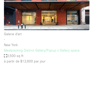
Espace Epuré / Minimaliste
Internet
Licence Alcool
Mobilier
Galerie d'art
Plusieurs Pièces
∙
New York
Presentoir Vitrine
Meatpacking District Gallery/Popup x Gallery space
Réserve
3,500 sq ft
à partir de $12,600
par jour
Smoking Area
Style Haussmannien
Sur Rue
Système de sécurité
Toilettes
Éclairage