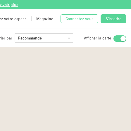
savoir plus
tez votre espace
Magazine
Connectez vous
S'inscrire
rier par
Recommandé
Afficher la carte
ge
 Unique
e