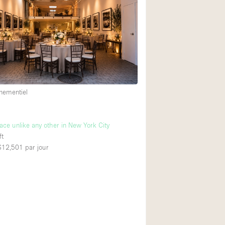
Restaurant / Bar / 
Salle
Salle de Réunion
Salon Beauté / Coi
Étal de Marché
nementiel
Air conditionné
ace unlike any other in New York City
Ascenseur
ft
Cabines d'essayag
 $12,501
par jour
Comptoir
Cuisine
Entrée Large
Espace Brut