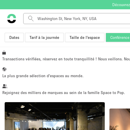
Découvrez
Dates
Tarif à la journée
Taille de l'espace
Conférence
Type de l'espace
Appartement / Loft
Autre
Transactions vérifiées, réservez en toute tranquillité ! Nous veillons. N
Boutique / Magasin
Bureaux
La plus grande sélection d'espaces au monde.
Commerce
Entrepôt / Espace Stockage / Box
Rejoignez des milliers de marques au sein de la famille Space to Pop.
Espace Créatif
Espace Événementiel
Kiosque / Stand / Corner