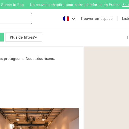
 Space to Pop — Un nouveau chapitre pour notre plateforme en France.
En 
Trouver un espace
Lis
Plus de filtres
T
Atelier
Bateau
ous protégeons. Nous sécurisons.
Boutique en Parta
Camion / Fourgon
Container
Espace Atypique /
Espace Publicitair
Galerie d'art
Lobby / Accueil