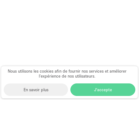
Nous utilisons les cookies afin de fournir nos services et améliorer
l’expérience de nos utilisateurs.
En savoir plus
J'accepte
Space to Pop
>
Louer une boutique éphémère
>
Location Pop Up Stores (Boutiques Éphémères) à