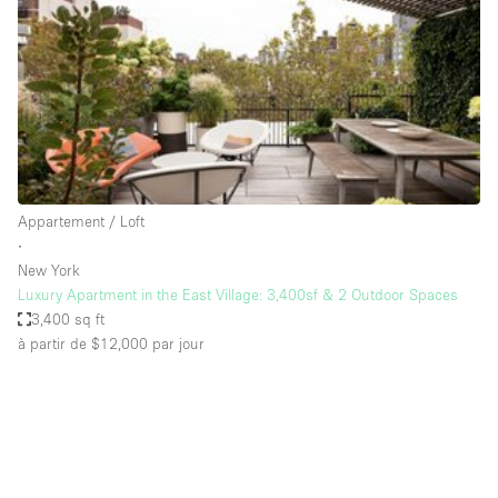
Air conditionné
Animals Friendly
Ascenseur
Bar
Cabines d'essayage
Chauffage
Appartement / Loft
∙
Comptoir
New York
Concierge
Luxury Apartment in the East Village: 3,400sf & 2 Outdoor Spaces
3,400 sq ft
Cuisine
à partir de $12,000
par jour
De plain-pied
Entrée Large
Espace Avec Vue
Espace Brut