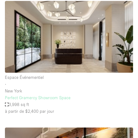
Boutique en Partage
Bureaux
Camion / Fourgon
Commerce
Container
Entrepôt / Espace Stockage / Box
Espace Atypique / Unique
Espace Créatif
Espace Événementiel
∙
Espace Publicitaire
New York
Espace Événementiel
Perfect Gramercy Showroom Space
3,998 sq ft
Galerie d'art
à partir de $2,400
par jour
Kiosque / Stand / Corner
Lobby / Accueil