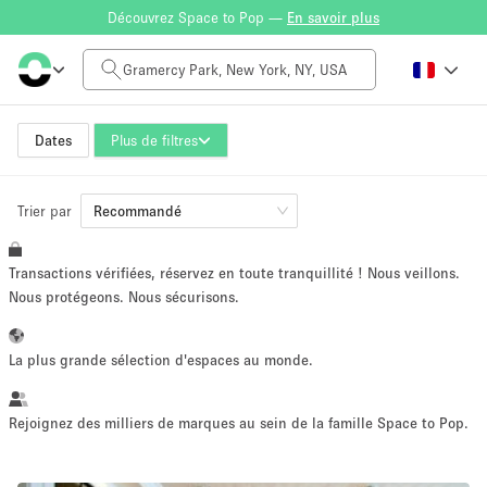
Découvrez Space to Pop —
En savoir plus
Tarif à la journée
$0
$5,000+
Dates
Plus de filtres
Trier par
Taille de l'espace
Recommandé
Transactions vérifiées, réservez en toute tranquillité ! Nous veillons.
100 sq ft
5000+ sq ft
Nous protégeons. Nous sécurisons.
~ 13 personnes
~ 650 personnes
La plus grande sélection d'espaces au monde.
Type de projet
Rejoignez des milliers de marques au sein de la famille Space to Pop.
Vente au