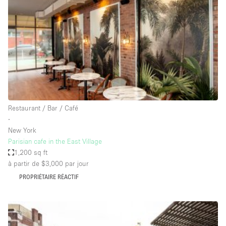
Maison / Villa / Hôtel Particulier
Restaurant / Bar / Café
Rooftop
Salle
Salle de Conférence
Salle de Réunion
Salon / Festival
Restaurant / Bar / Café
∙
Salon Beauté / Coiffure
New York
Studio Photo / Tournage
Parisian cafe in the East Village
1,200 sq ft
Étal de Marché
à partir de $3,000
par jour
PROPRIÉTAIRE RÉACTIF
Caractéristiques de l'espace
Accès aux handicapés