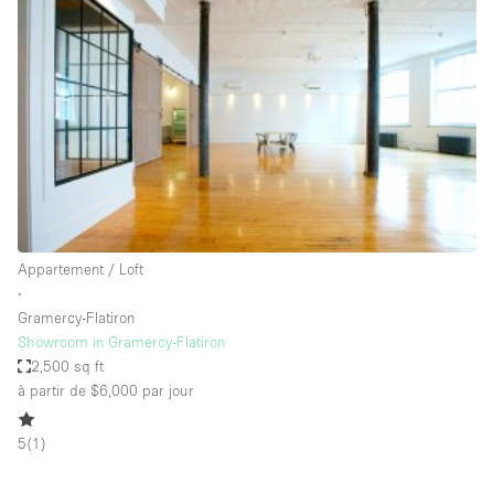
Showroom
Événement
Art
Alimentation
détail
Séance de
Local
Conférence
Réunion
Bureaux
photo
Commercial
Partagé
Type de l'espace
Appartement / Loft
∙
Appartement / Loft
Gramercy-Flatiron
Showroom in Gramercy-Flatiron
Atelier
2,500 sq ft
Autre
à partir de $6,000
par jour
Bateau
5
(
1
)
Boutique / Magasin