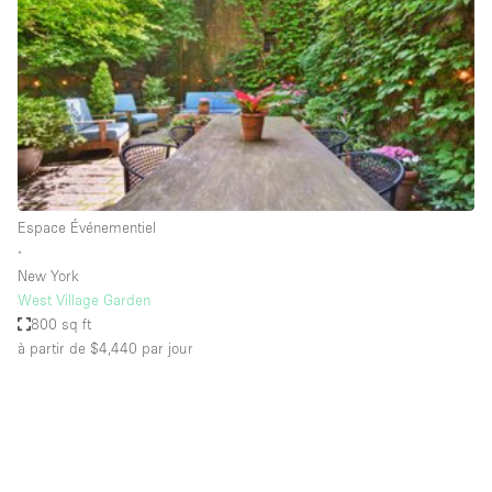
Boutique en Partage
Bureaux
Camion / Fourgon
Commerce
Container
Entrepôt / Espace Stockage / Box
Espace Événementiel
Espace Atypique / Unique
∙
Espace Créatif
New York
West Village Garden
Espace Publicitaire
800 sq ft
Espace Événementiel
à partir de $4,440
par jour
Galerie d'art
Kiosque / Stand / Corner
Lobby / Accueil