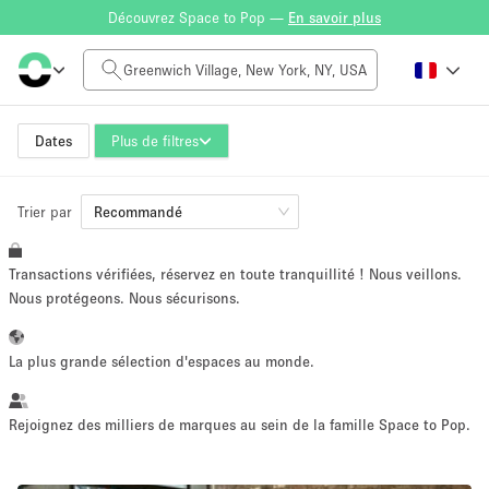
Découvrez Space to Pop —
En savoir plus
Tarif à la journée
$0
$5,000+
Dates
Plus de filtres
Trier par
Taille de l'espace
Recommandé
Transactions vérifiées, réservez en toute tranquillité ! Nous veillons.
100 sq ft
5000+ sq ft
Nous protégeons. Nous sécurisons.
~ 13 personnes
~ 650 personnes
La plus grande sélection d'espaces au monde.
Type de projet
Rejoignez des milliers de marques au sein de la famille Space to Pop.
Vente au