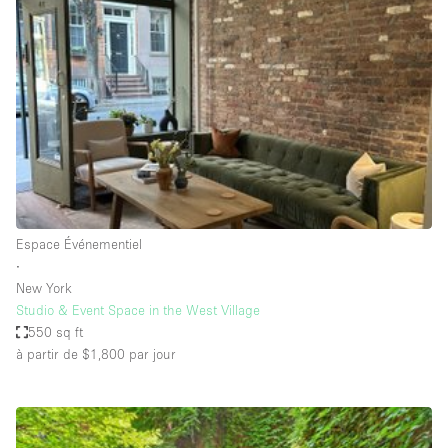
Showroom
Événement
Art
Alimentation
détail
Séance de
Local
Conférence
Réunion
Bureaux
photo
Commercial
Partagé
Type de l'espace
Espace Événementiel
∙
Appartement / Loft
New York
Studio & Event Space in the West Village
Atelier
550 sq ft
Autre
à partir de $1,800
par jour
Bateau
Boutique / Magasin