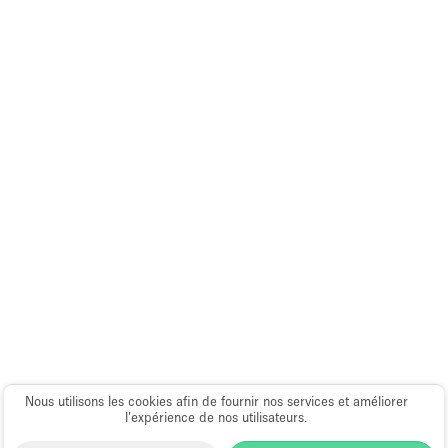
Espace Epuré / Minimaliste
Exposition Véhicules
Internet
Jardin
Licence Alcool
Lumière du Jour
Mobilier
Parking Privé
Plusieurs Pièces
Portants
Presentoir Vitrine
Rooftop / Terrasse
Nous utilisons les cookies afin de fournir nos services et améliorer
l’expérience de nos utilisateurs.
Réserve