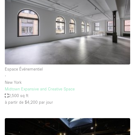
Boutique en Partage
Bureaux
Camion / Fourgon
Commerce
Container
Entrepôt / Espace Stockage / Box
Espace Atypique / Unique
Espace Événementiel
Espace Créatif
∙
New York
Espace Publicitaire
Midtown Expansive and Creative Space
Espace Événementiel
2,500 sq ft
à partir de $4,200
par jour
Galerie d'art
Kiosque / Stand / Corner
Lobby / Accueil