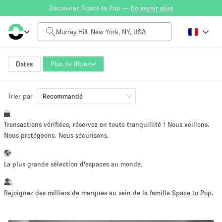
Découvrez Space to Pop —
En savoir plus
Tarif à la journée
$0
$5,000+
Dates
Plus de filtres
Trier par
Taille de l'espace
Recommandé
Transactions vérifiées, réservez en toute tranquillité ! Nous veillons.
100 sq ft
5000+ sq ft
Nous protégeons. Nous sécurisons.
~ 13 personnes
~ 650 personnes
La plus grande sélection d'espaces au monde.
Type de projet
Rejoignez des milliers de marques au sein de la famille Space to Pop.
Vente au