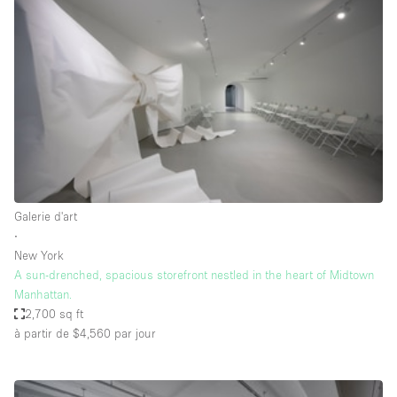
Showroom
Événement
Art
Alimentation
détail
Séance de
Local
Conférence
Réunion
Bureaux
photo
Commercial
Partagé
Type de l'espace
Galerie d'art
∙
Appartement / Loft
New York
A sun-drenched, spacious storefront nestled in the heart of Midtown
Atelier
Manhattan.
Autre
2,700 sq ft
à partir de $4,560
par jour
Bateau
Boutique / Magasin