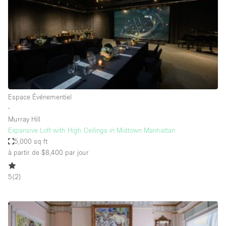
Maison / Villa / Hôtel Particulier
Restaurant / Bar / Café
Rooftop
Salle
Salle de Conférence
Salle de Réunion
Espace Événementiel
Salon / Festival
∙
Murray Hill
Salon Beauté / Coiffure
Expansive Loft with High Ceilings in Midtown Manhattan
Studio Photo / Tournage
5,000 sq ft
à partir de $8,400
par jour
Étal de Marché
5
(
2
)
Caractéristiques de l'espace
Accès aux handicapés