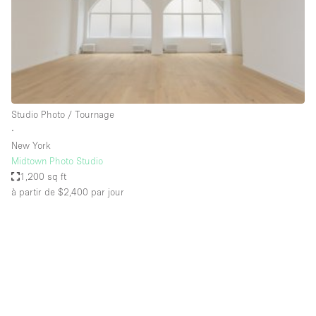
Espace Epuré / Minimaliste
Exposition Véhicules
Internet
Jardin
Licence Alcool
Studio Photo / Tournage
∙
Lumière du Jour
New York
Mobilier
Midtown Photo Studio
1,200 sq ft
Parking Privé
à partir de $2,400
par jour
Plusieurs Pièces
Portants
Presentoir Vitrine
Rooftop / Terrasse
Réserve