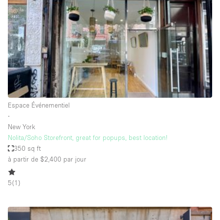
Maison / Villa / Hôtel Particulier
Restaurant / Bar / Café
Rooftop
Salle
Salle de Conférence
Salle de Réunion
Salon / Festival
Espace Événementiel
∙
Salon Beauté / Coiffure
New York
Studio Photo / Tournage
Nolita/Soho Storefront, great for popups, best location!
350 sq ft
Étal de Marché
à partir de $2,400
par jour
5
(
1
)
Caractéristiques de l'espace
Accès aux handicapés