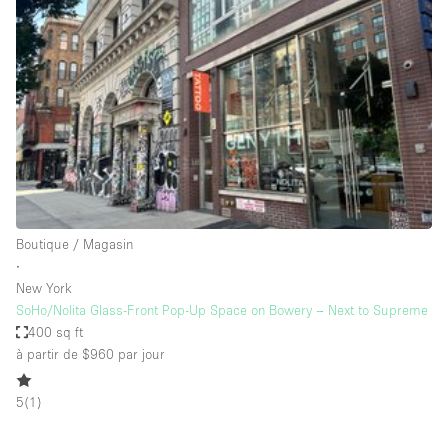
Showroom
Événement
Art
Alimentation
détail
Séance de
Local
Conférence
Réunion
Bureaux
photo
Commercial
Partagé
Type de l'espace
Boutique / Magasin
∙
Appartement / Loft
New York
SoHo/Nolita Glass-Front Pop-Up Space on Bowery – Next to Supreme
Atelier
400 sq ft
Autre
à partir de $960
par jour
Bateau
5
(
1
)
Boutique / Magasin