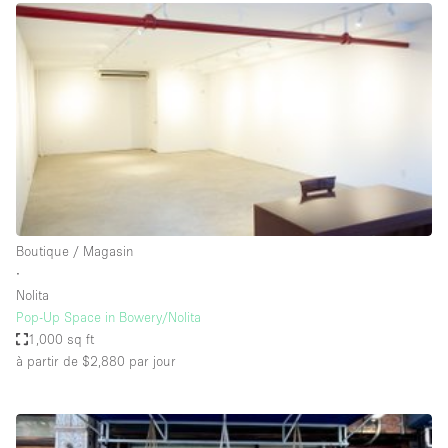
Boutique en Partage
Bureaux
Camion / Fourgon
Commerce
Container
Entrepôt / Espace Stockage / Box
Espace Atypique / Unique
Espace Créatif
Boutique / Magasin
∙
Espace Publicitaire
Nolita
Espace Événementiel
Pop-Up Space in Bowery/Nolita
1,000 sq ft
Galerie d'art
à partir de $2,880
par jour
Kiosque / Stand / Corner
Lobby / Accueil