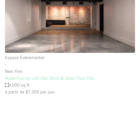
Espace Epuré / Minimaliste
Exposition Véhicules
Internet
Jardin
Licence Alcool
Espace Événementiel
Lumière du Jour
∙
Mobilier
New York
Nolita Pop-Up Loft | Bar, Brick & Open Floor Plan
Parking Privé
4,000 sq ft
Plusieurs Pièces
à partir de $7,200
par jour
Portants
Presentoir Vitrine
Rooftop / Terrasse
Réserve