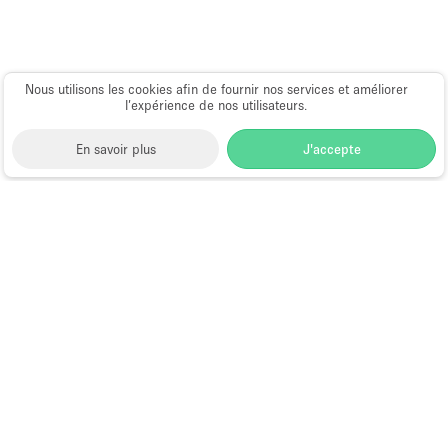
Nous utilisons les cookies afin de fournir nos services et améliorer
l’expérience de nos utilisateurs.
En savoir plus
J'accepte
Space to Pop
>
Louer un local commercial
>
Location
Local Commercial Flexible à New York
>
Location
Local Commercial Flexible à Nolita, New York
>
Location Local Commercial Flexible à Mott Street,
New York
Local Commercial à Louer à Mott
Street, New York