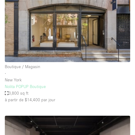
Air conditionné
Animals Friendly
Ascenseur
Bar
Cabines d'essayage
Chauffage
Boutique / Magasin
Comptoir
∙
Concierge
New York
Nolita POPUP Boutique
Cuisine
3,800 sq ft
De plain-pied
à partir de $14,400
par jour
Entrée Large
Espace Avec Vue
Espace Brut