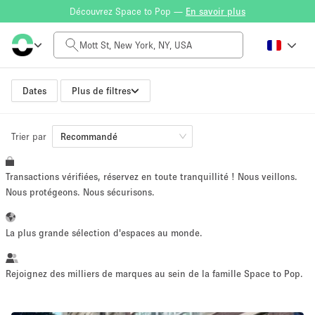
Découvrez Space to Pop —
En savoir plus
Tarif à la journée
$0
$5,000+
Dates
Plus de filtres
Trier par
Taille de l'espace
Recommandé
Transactions vérifiées, réservez en toute tranquillité ! Nous veillons.
100 sq ft
5000+ sq ft
Nous protégeons. Nous sécurisons.
~ 13 personnes
~ 650 personnes
La plus grande sélection d'espaces au monde.
Type de projet
Rejoignez des milliers de marques au sein de la famille Space to Pop.
Vente au