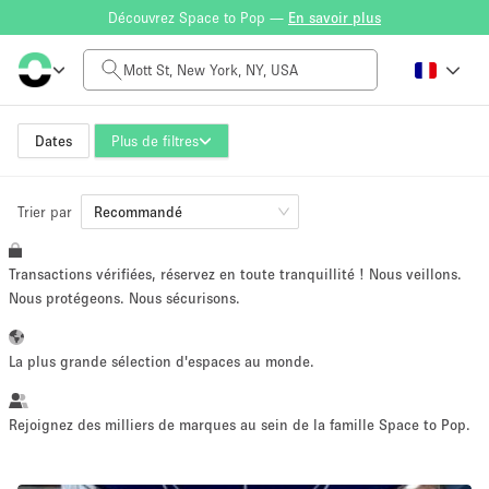
Découvrez Space to Pop —
En savoir plus
Tarif à la journée
$0
$5,000+
Dates
Plus de filtres
Trier par
Taille de l'espace
Recommandé
Transactions vérifiées, réservez en toute tranquillité ! Nous veillons.
100 sq ft
5000+ sq ft
Nous protégeons. Nous sécurisons.
~ 13 personnes
~ 650 personnes
La plus grande sélection d'espaces au monde.
Type de projet
Rejoignez des milliers de marques au sein de la famille Space to Pop.
Vente au