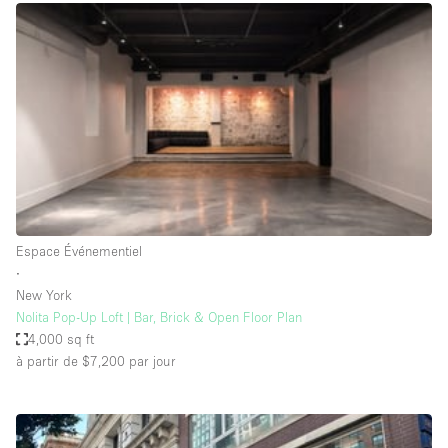
Boutique en Partage
Bureaux
Camion / Fourgon
Commerce
Container
Entrepôt / Espace Stockage / Box
Espace Atypique / Unique
Espace Créatif
Espace Événementiel
∙
Espace Publicitaire
New York
Espace Événementiel
Nolita Pop-Up Loft | Bar, Brick & Open Floor Plan
4,000 sq ft
Galerie d'art
à partir de $7,200
par jour
Kiosque / Stand / Corner
Lobby / Accueil