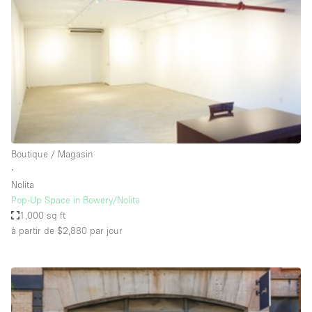
Air conditionné
Animals Friendly
Ascenseur
Bar
Cabines d'essayage
Chauffage
Boutique / Magasin
Comptoir
∙
Concierge
Nolita
Pop-Up Space in Bowery/Nolita
Cuisine
1,000 sq ft
De plain-pied
à partir de $2,880
par jour
Entrée Large
Espace Avec Vue
Espace Brut