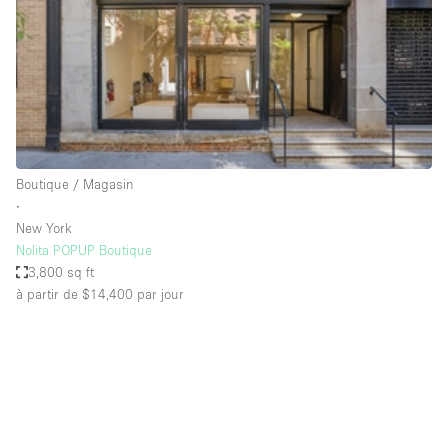
Espace Epuré / Minimaliste
Exposition Véhicules
Internet
Jardin
Licence Alcool
Boutique / Magasin
Lumière du Jour
∙
Mobilier
New York
Nolita POPUP Boutique
Parking Privé
3,800 sq ft
Plusieurs Pièces
à partir de $14,400
par jour
Portants
Presentoir Vitrine
Rooftop / Terrasse
Réserve