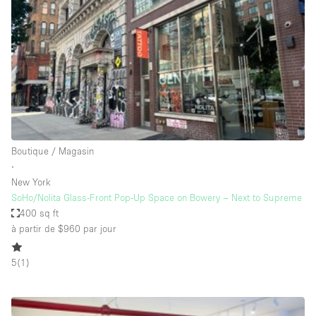
Maison / Villa / Hôtel Particulier
Restaurant / Bar / Café
Rooftop
Salle
Salle de Conférence
Salle de Réunion
Salon / Festival
Boutique / Magasin
∙
Salon Beauté / Coiffure
New York
Studio Photo / Tournage
SoHo/Nolita Glass-Front Pop-Up Space on Bowery – Next to Supreme
400 sq ft
Étal de Marché
à partir de $960
par jour
5
(
1
)
Caractéristiques de l'espace
Accès aux handicapés