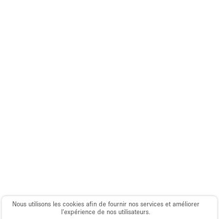
Espace Epuré / Minimaliste
Exposition Véhicules
Internet
Jardin
Licence Alcool
Lumière du Jour
Mobilier
Parking Privé
Plusieurs Pièces
Portants
Presentoir Vitrine
Rooftop / Terrasse
Nous utilisons les cookies afin de fournir nos services et améliorer
Réserve
l’expérience de nos utilisateurs.