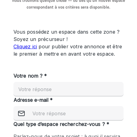
nous trouvons quelque chose — ou dès qu'un nouvel espace
Showroom
Événement
Art
Alimentation
détail
correspondant à vos critères sera disponible.
Séance de
Local
Conférence
Réunion
Bureaux
photo
Commercial
Partagé
Type de l'espace
Appartement / Loft
Atelier
Autre
Bateau
Boutique / Magasin