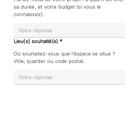
Boutique en Partage
Bureaux
Camion / Fourgon
Commerce
Container
Entrepôt / Espace Stockage / Box
Espace Atypique / Unique
Espace Créatif
Espace Publicitaire
Espace Événementiel
Galerie d'art
Kiosque / Stand / Corner
Lobby / Accueil