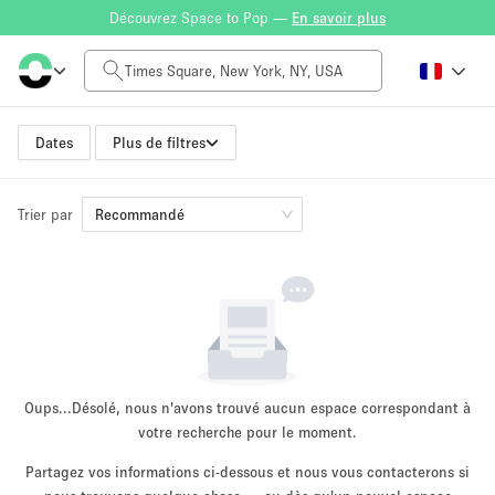
Découvrez Space to Pop —
En savoir plus
Tarif à la journée
$0
$5,000+
Dates
Plus de filtres
Trier par
Taille de l'espace
Recommandé
100 sq ft
5000+ sq ft
~ 13 personnes
~ 650 personnes
Type de projet
Oups...
Désolé, nous n'avons trouvé aucun espace correspondant à
votre recherche pour le moment.
Partagez vos informations ci-dessous et nous vous contacterons si
Vente au