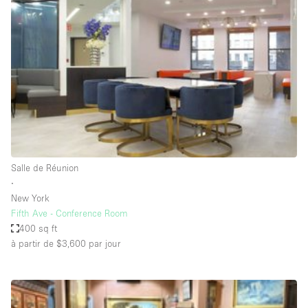
Showroom
Événement
Art
Alimentation
détail
Séance de
Local
Conférence
Réunion
Bureaux
photo
Commercial
Partagé
Type de l'espace
Salle de Réunion
∙
Appartement / Loft
New York
Fifth Ave - Conference Room
Atelier
400 sq ft
Autre
à partir de $3,600
par jour
Bateau
Boutique / Magasin