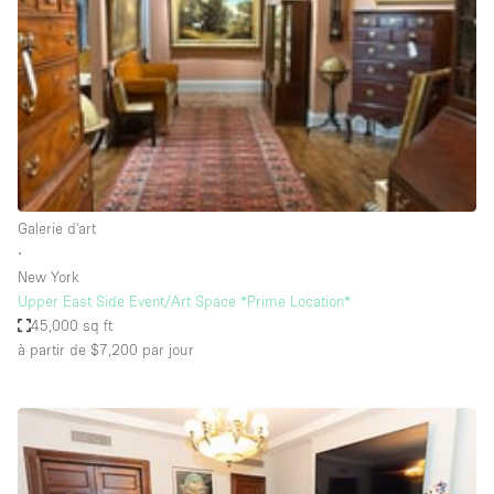
Boutique en Partage
Bureaux
Camion / Fourgon
Commerce
Container
Entrepôt / Espace Stockage / Box
Galerie d'art
Espace Atypique / Unique
∙
Espace Créatif
New York
Upper East Side Event/Art Space *Prime Location*
Espace Publicitaire
45,000 sq ft
Espace Événementiel
à partir de $7,200
par jour
Galerie d'art
Kiosque / Stand / Corner
Lobby / Accueil