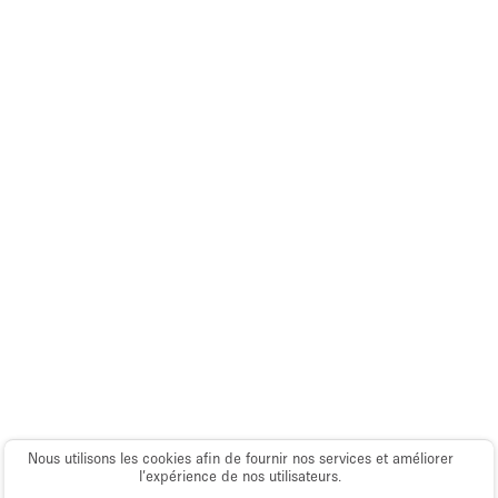
Salle de Bain
Smoking Area
Soundproof
Style Haussmannien
Style Industriel
Sur Rue
Surface Habitable
Système de sécurité
Terrace
Toilettes
Water Access
Éclairage
Nous utilisons les cookies afin de fournir nos services et améliorer
l’expérience de nos utilisateurs.
Électricité