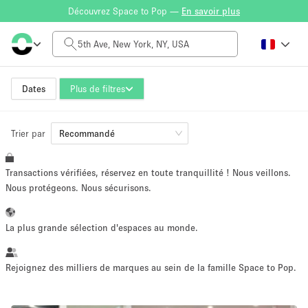
Découvrez Space to Pop —
En savoir plus
Tarif à la journée
$0
$5,000+
Dates
Plus de filtres
Trier par
Taille de l'espace
Recommandé
Transactions vérifiées, réservez en toute tranquillité ! Nous veillons.
100 sq ft
5000+ sq ft
Nous protégeons. Nous sécurisons.
~ 13 personnes
~ 650 personnes
La plus grande sélection d'espaces au monde.
Type de projet
Rejoignez des milliers de marques au sein de la famille Space to Pop.
Vente au