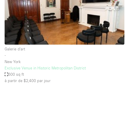
Maison / Villa / Hôtel Particulier
Restaurant / Bar / Café
Rooftop
Salle
Salle de Conférence
Galerie d'art
Salle de Réunion
∙
Salon / Festival
New York
Exclusive Venue in Historic Metropolitan District
Salon Beauté / Coiffure
600 sq ft
Studio Photo / Tournage
à partir de $2,400
par jour
Étal de Marché
Caractéristiques de l'espace
Accès aux handicapés