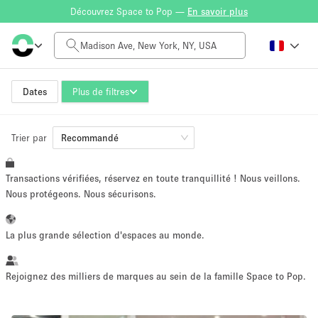
Découvrez Space to Pop —
En savoir plus
Tarif à la journée
$0
$5,000+
Dates
Plus de filtres
Trier par
Taille de l'espace
Recommandé
Transactions vérifiées, réservez en toute tranquillité ! Nous veillons.
100 sq ft
5000+ sq ft
Nous protégeons. Nous sécurisons.
~ 13 personnes
~ 650 personnes
La plus grande sélection d'espaces au monde.
Type de projet
Rejoignez des milliers de marques au sein de la famille Space to Pop.
Vente au