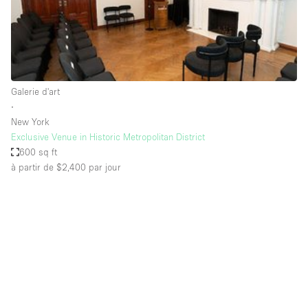
Air conditionné
Animals Friendly
Ascenseur
Bar
Galerie d'art
∙
Cabines d'essayage
New York
Chauffage
Exclusive Venue in Historic Metropolitan District
600 sq ft
Comptoir
à partir de $2,400
par jour
Concierge
Cuisine
De plain-pied
Entrée Large
Espace Avec Vue
Espace Brut