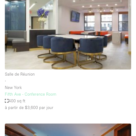
Showroom
Événement
Art
Alimentation
détail
Séance de
Local
Conférence
Réunion
Bureaux
photo
Commercial
Partagé
Type de l'espace
Salle de Réunion
∙
Appartement / Loft
New York
Fifth Ave - Conference Room
Atelier
400 sq ft
Autre
à partir de $3,600
par jour
Bateau
Boutique / Magasin