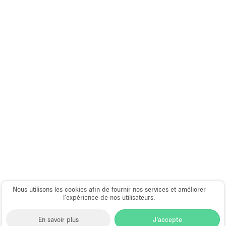
Équipement de bureau
Équipement sonore et vidéo
Étage/accès
Sous-sol
Rez-de-chaussée sur cour
Rez-de-chaussée sur rue
Centre commercial
Rooftop
À l'étage
Nous utilisons les cookies afin de fournir nos services et améliorer
Autre
l’expérience de nos utilisateurs.
En savoir plus
J'accepte