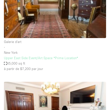
Maison / Villa / Hôtel Particulier
Restaurant / Bar / Café
Rooftop
Salle
Salle de Conférence
Galerie d'art
Salle de Réunion
∙
Salon / Festival
New York
Upper East Side Event/Art Space *Prime Location*
Salon Beauté / Coiffure
45,000 sq ft
Studio Photo / Tournage
à partir de $7,200
par jour
Étal de Marché
Caractéristiques de l'espace
Accès aux handicapés