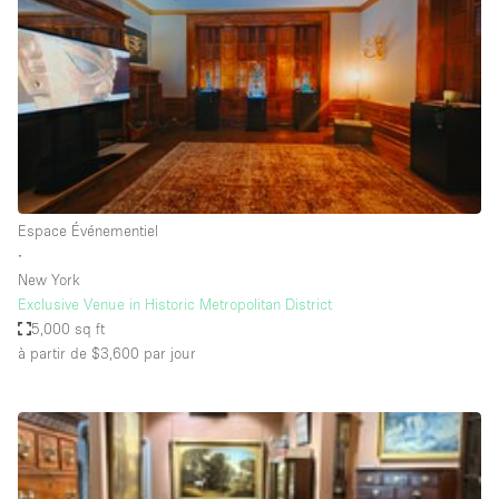
Boutique en Partage
Bureaux
Camion / Fourgon
Commerce
Container
Entrepôt / Espace Stockage / Box
Espace Événementiel
Espace Atypique / Unique
∙
Espace Créatif
New York
Exclusive Venue in Historic Metropolitan District
Espace Publicitaire
5,000 sq ft
Espace Événementiel
à partir de $3,600
par jour
Galerie d'art
Kiosque / Stand / Corner
Lobby / Accueil