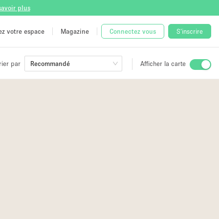
savoir plus
tez votre espace
Magazine
Connectez vous
S'inscrire
rier par
Recommandé
Afficher la carte
ge
 Unique
e