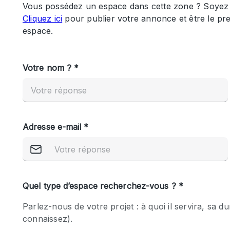
Maison / Villa / Hôtel Particulier
Rooftop
Salle de Conférence
Salon / Festival
Studio Photo / Tournage
Caractéristiques 
Accès aux handicapés
de l'espace
Animals Friendly
Bar
Chauffage
Concierge
De plain-pied
Espace Avec Vue