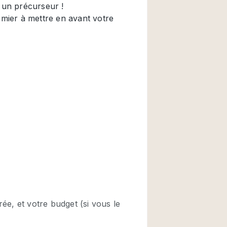
Restaurant / Bar / 
Salle
Salle de Réunion
Salon Beauté / Coi
Étal de Marché
Air conditionné
Ascenseur
Cabines d'essayag
Comptoir
Cuisine
Entrée Large
Espace Brut