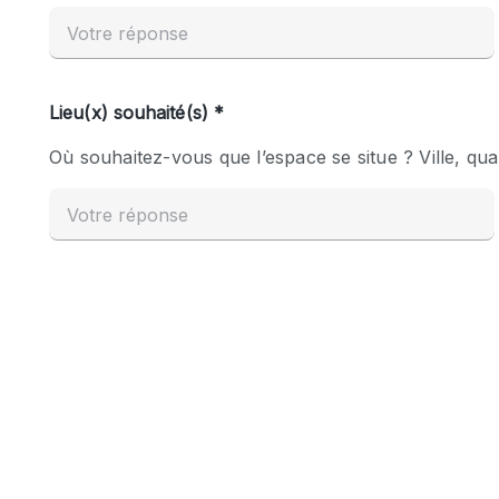
Espace Epuré / Minimaliste
Internet
Licence Alcool
Mobilier
Plusieurs Pièces
Presentoir Vitrine
Réserve
Smoking Area
Style Haussmannien
Sur Rue
Système de sécurité
Toilettes
Éclairage