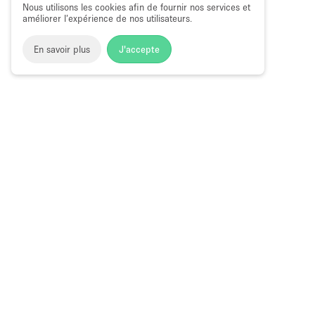
Nous utilisons les cookies afin de fournir nos services et
améliorer l’expérience de nos utilisateurs.
En savoir plus
J'accepte
Space to Pop
>
Louer une galerie d'art
>
Location Galeries d
Location Galeries d'Art à Bleecker Stree
Choose
Magazine
Français
a
Guide des bo
Language
éphémères à