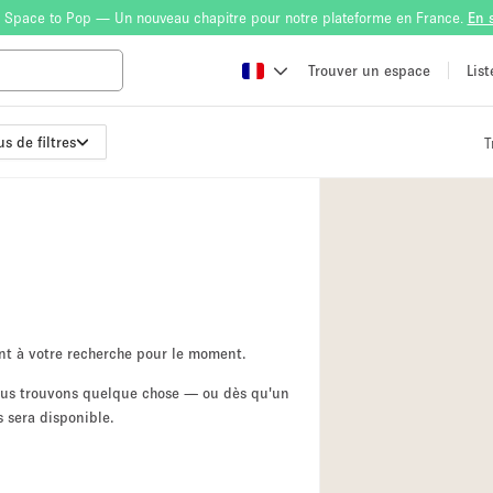
 Space to Pop — Un nouveau chapitre pour notre plateforme en France.
En 
Trouver un espace
Lis
us de filtres
T
Atelier
Bateau
Boutique en Parta
Camion / Fourgon
Container
Espace Atypique /
nt à votre recherche pour le moment.
Espace Publicitair
nous trouvons quelque chose — ou dès qu'un
 sera disponible.
Galerie d'art
Lobby / Accueil