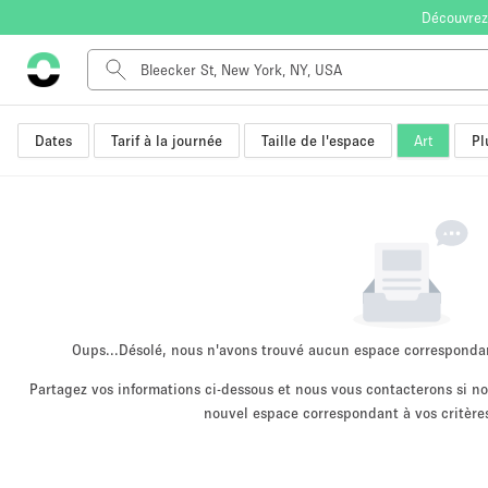
Découvrez
Dates
Tarif à la journée
Taille de l'espace
Art
Pl
Type de l'espace
Appartement / Loft
Autre
Boutique / Magasin
Bureaux
Commerce
Entrepôt / Espace Stockage / Box
Oups...
Désolé, nous n'avons trouvé aucun espace corresponda
Espace Créatif
Partagez vos informations ci-dessous et nous vous contacterons si 
nouvel espace correspondant à vos critères
Espace Événementiel
Kiosque / Stand / Corner