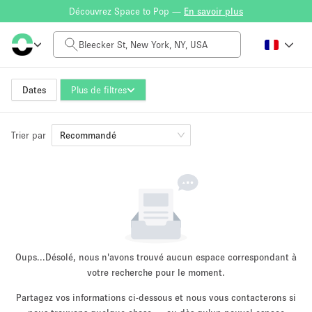
Découvrez Space to Pop —
En savoir plus
Tarif à la journée
$0
$5,000+
Dates
Plus de filtres
Trier par
Taille de l'espace
Recommandé
100 sq ft
5000+ sq ft
~ 13 personnes
~ 650 personnes
Type de projet
Oups...
Désolé, nous n'avons trouvé aucun espace correspondant à
votre recherche pour le moment.
Partagez vos informations ci-dessous et nous vous contacterons si
Vente au