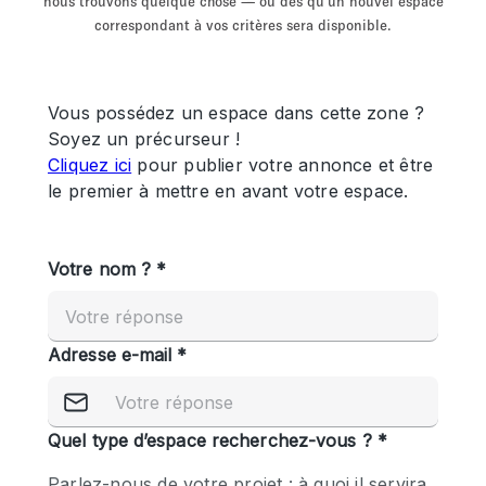
nous trouvons quelque chose — ou dès qu'un nouvel espace
Showroom
Événement
Art
Alimentation
détail
correspondant à vos critères sera disponible.
Séance de
Local
Conférence
Réunion
Bureaux
photo
Commercial
Partagé
Type de l'espace
Appartement / Loft
Atelier
Autre
Bateau
Boutique / Magasin