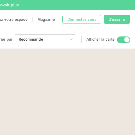
savoir plus
tez votre espace
Magazine
Connectez vous
S'inscrire
rier par
Recommandé
Afficher la carte
ge
 Unique
e