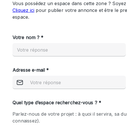
Maison / Villa / Hôtel Particulier
Rooftop
Salle de Conférence
Salon / Festival
Studio Photo / Tournage
Caractéristiques 
Accès aux handicapés
de l'espace
Animals Friendly
Bar
Chauffage
Concierge
De plain-pied
Espace Avec Vue