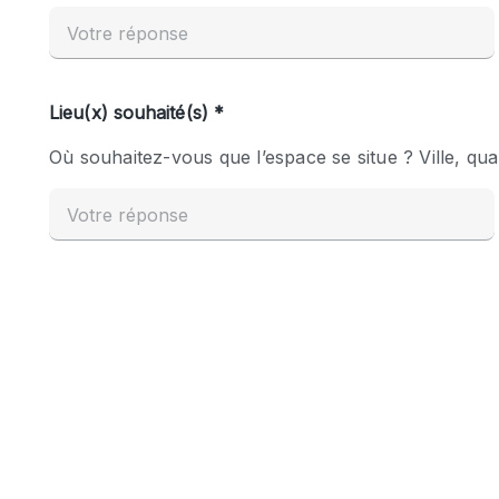
Espace Epuré / Minimaliste
Internet
Licence Alcool
Mobilier
Plusieurs Pièces
Presentoir Vitrine
Réserve
Smoking Area
Style Haussmannien
Sur Rue
Système de sécurité
Toilettes
Éclairage