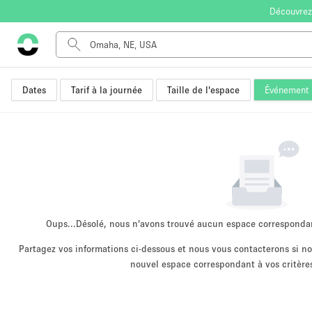
Découvrez
Dates
Tarif à la journée
Taille de l'espace
Événement
Type de l'espace
Appartement / Loft
Autre
Boutique / Magasin
Bureaux
Commerce
Entrepôt / Espace Stockage / Box
Oups...
Désolé, nous n'avons trouvé aucun espace corresponda
Espace Créatif
Partagez vos informations ci-dessous et nous vous contacterons si 
nouvel espace correspondant à vos critères
Espace Événementiel
Kiosque / Stand / Corner