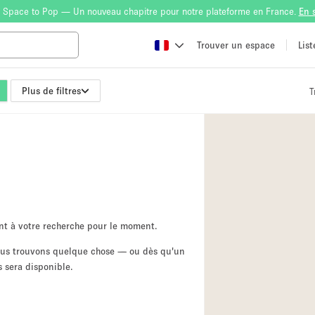
 Space to Pop — Un nouveau chapitre pour notre plateforme en France.
En 
Trouver un espace
Lis
Plus de filtres
T
Atelier
Bateau
Boutique en Parta
Camion / Fourgon
Container
Espace Atypique /
nt à votre recherche pour le moment.
Espace Publicitair
nous trouvons quelque chose — ou dès qu'un
 sera disponible.
Galerie d'art
Lobby / Accueil