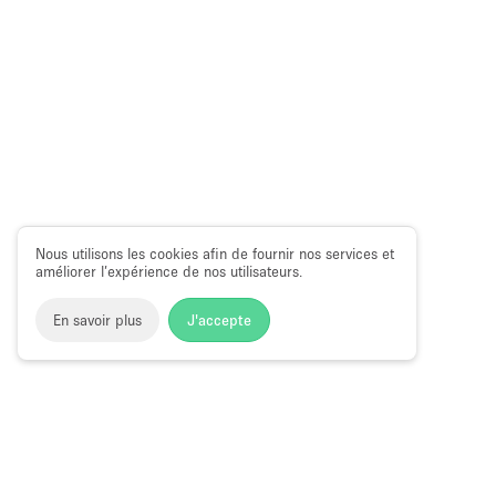
Nous utilisons les cookies afin de fournir nos services et
améliorer l’expérience de nos utilisateurs.
En savoir plus
J'accepte
Space to Pop
>
Louer un espace événementiel
>
Location E