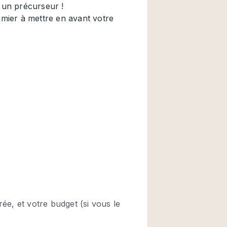
Restaurant / Bar / 
Salle
Salle de Réunion
Salon Beauté / Coi
Étal de Marché
Air conditionné
Ascenseur
Cabines d'essayag
Comptoir
Cuisine
Entrée Large
Espace Brut