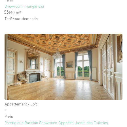
Showroom Triangle d'or
440 m²
Tarif : sur demande
Appartement / Loft
∙
Paris
Prestigious Parisian Showroom Opposite Jardin des Tuileries