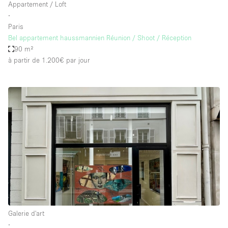
Appartement / Loft
∙
Paris
Bel appartement haussmannien Réunion / Shoot / Réception
90 m²
à partir de 1.200€
par jour
Galerie d'art
∙