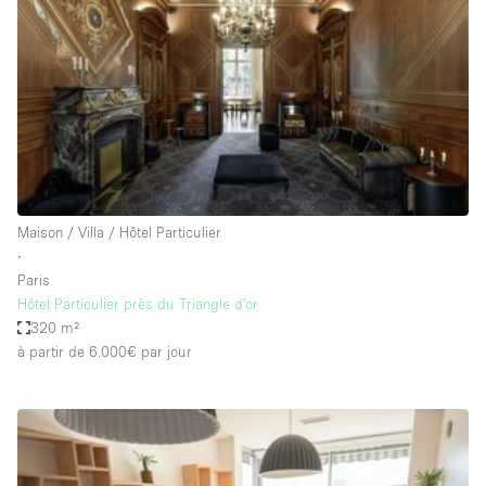
Maison / Villa / Hôtel Particulier
Restaurant / Bar / Café
Rooftop
Salle
Salle de Conférence
Salle de Réunion
Salon / Festival
Maison / Villa / Hôtel Particulier
∙
Salon Beauté / Coiffure
Paris
Studio Photo / Tournage
Hôtel Particulier près du Triangle d'or
320 m²
Étal de Marché
à partir de 6.000€
par jour
Caractéristiques de l'espace
Accès aux handicapés