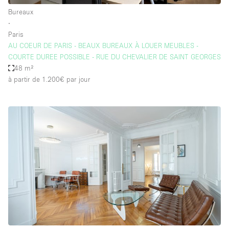
Bureaux
∙
Paris
AU COEUR DE PARIS - BEAUX BUREAUX À LOUER MEUBLES -
COURTE DUREE POSSIBLE - RUE DU CHEVALIER DE SAINT GEORGES
48 m²
à partir de 1.200€
par jour