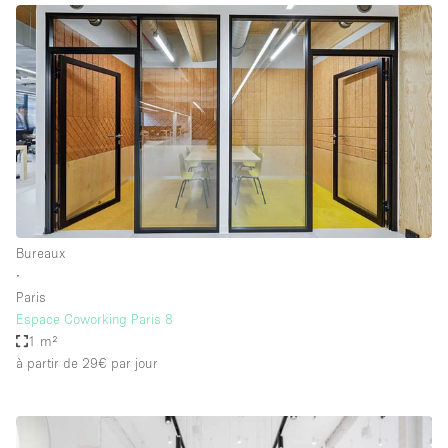
Bureaux
∙
Paris
Espace Coworking Paris 8
1 m²
à partir de 29€
par jour