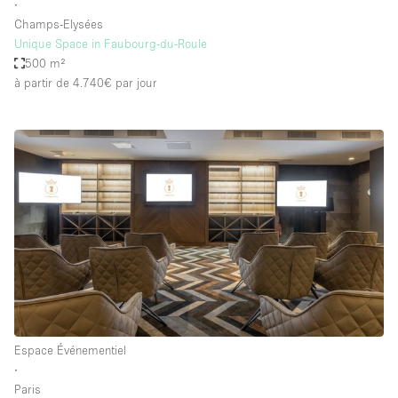
∙
Champs-Elysées
Unique Space in Faubourg-du-Roule
500 m²
à partir de 4.740€
par jour
Espace Événementiel
∙
Paris