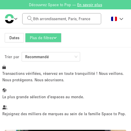
Découvrez Space to Pop —
En savoir plus
Tarif à la journée
0€
5.000€+
Dates
Plus de filtres
Trier par
Taille de l'espace
Recommandé
Transactions vérifiées, réservez en toute tranquillité ! Nous veillons.
10 m²
500+ m²
Nous protégeons. Nous sécurisons.
~ 13 personnes
~ 650 personnes
La plus grande sélection d'espaces au monde.
Type de projet
Rejoignez des milliers de marques au sein de la famille Space to Pop.
Vente au