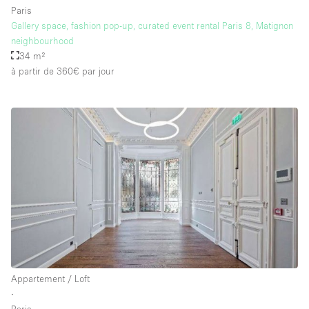
Paris
Gallery space, fashion pop-up, curated event rental Paris 8, Matignon
neighbourhood
34 m²
à partir de 360€
par jour
Appartement / Loft
∙
Paris