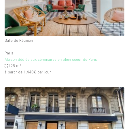
Espace Epuré / Minimaliste
Exposition Véhicules
Internet
Jardin
Salle de Réunion
Licence Alcool
∙
Paris
Lumière du Jour
Maison dédiée aux séminaires en plein coeur de Paris
Mobilier
126 m²
à partir de 1.440€
par jour
Parking Privé
Plusieurs Pièces
Portants
Presentoir Vitrine
Rooftop / Terrasse
Réserve