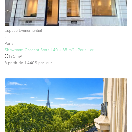
Salle de Bain
Smoking Area
Soundproof
Espace Événementiel
Style Haussmannien
∙
Paris
Style Industriel
Showroom Concept Store 140 + 35 m2 - Paris 1er
Sur Rue
175 m²
à partir de 1.440€
par jour
Surface Habitable
Système de sécurité
Terrace
Toilettes
Water Access
Éclairage
Électricité