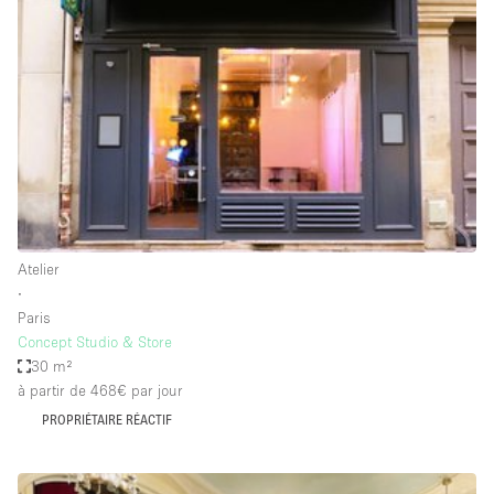
Showroom
Événement
Art
Alimentation
détail
Séance de
Local
Conférence
Réunion
Bureaux
photo
Commercial
Partagé
Type de l'espace
Atelier
∙
Appartement / Loft
Paris
Concept Studio & Store
Atelier
30 m²
Autre
à partir de 468€
par jour
Bateau
PROPRIÉTAIRE RÉACTIF
Boutique / Magasin