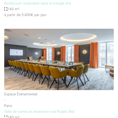
Auditorium modulable dans le triangle d'or
140 m²
à partir de 5.400€
par jour
Espace Événementiel
∙
Paris
Salle de comex et showroom rue Royale (8e)
140 m²