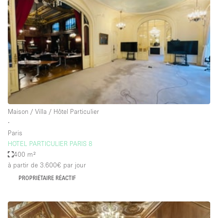
Boutique en Partage
Bureaux
Camion / Fourgon
Commerce
Container
Entrepôt / Espace Stockage / Box
Espace Atypique / Unique
Maison / Villa / Hôtel Particulier
Espace Créatif
∙
Paris
Espace Publicitaire
HOTEL PARTICULIER PARIS 8
Espace Événementiel
400 m²
à partir de 3.600€
par jour
Galerie d'art
PROPRIÉTAIRE RÉACTIF
Kiosque / Stand / Corner
Lobby / Accueil