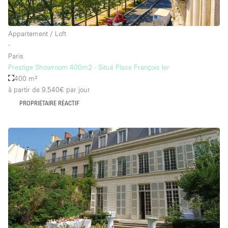
Équipement de bureau
Équipement sonore et vidéo
Appartement / Loft
∙
Paris
Étage/accès
Prestige Showroom 400m2 - Situé Place François Ier
400 m²
Sous-sol
à partir de 9.540€
par jour
PROPRIÉTAIRE RÉACTIF
Rez-de-chaussée sur cour
Rez-de-chaussée sur rue
Centre commercial
Rooftop
À l'étage
Autre