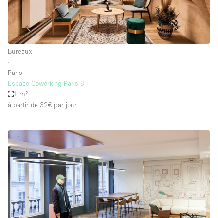
Bureaux
∙
Paris
Espace Coworking Paris 8
1 m²
à partir de 32€
par jour