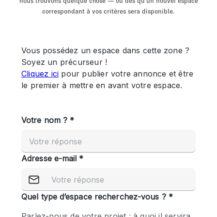
nous trouvons quelque chose — ou dès qu'un nouvel espace
Showroom
Événement
Art
Alimentation
détail
correspondant à vos critères sera disponible.
Séance de
Local
Conférence
Réunion
Bureaux
photo
Commercial
Partagé
Type de l'espace
Appartement / Loft
Atelier
Autre
Bateau
Boutique / Magasin