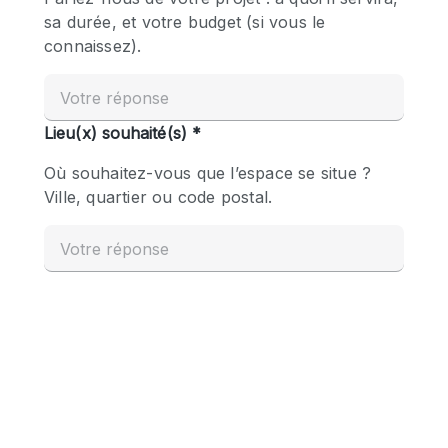
Boutique en Partage
Bureaux
Camion / Fourgon
Commerce
Container
Entrepôt / Espace Stockage / Box
Espace Atypique / Unique
Espace Créatif
Espace Publicitaire
Espace Événementiel
Galerie d'art
Kiosque / Stand / Corner
Lobby / Accueil