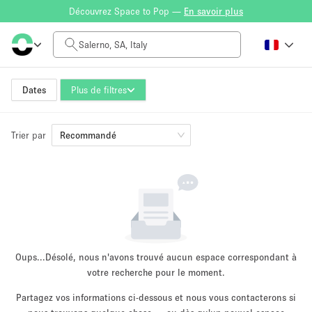
Découvrez Space to Pop —
En savoir plus
Tarif à la journée
0€
5.000€+
Dates
Plus de filtres
Trier par
Taille de l'espace
Recommandé
10 m²
500+ m²
~ 13 personnes
~ 650 personnes
Type de projet
Oups...
Désolé, nous n'avons trouvé aucun espace correspondant à
votre recherche pour le moment.
Partagez vos informations ci-dessous et nous vous contacterons si
Vente au