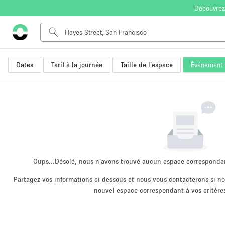
Découvrez
Dates
Tarif à la journée
Taille de l'espace
Événement
Type de l'espace
Appartement / Loft
Autre
Boutique / Magasin
Bureaux
Commerce
Entrepôt / Espace Stockage / Box
Oups...
Désolé, nous n'avons trouvé aucun espace corresponda
Espace Créatif
Partagez vos informations ci-dessous et nous vous contacterons si 
nouvel espace correspondant à vos critères
Espace Événementiel
Kiosque / Stand / Corner