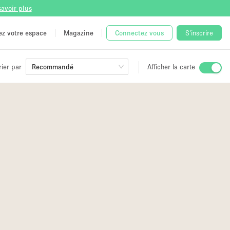
savoir plus
tez votre espace
Magazine
Connectez vous
S'inscrire
rier par
Recommandé
Afficher la carte
ge
 Unique
e