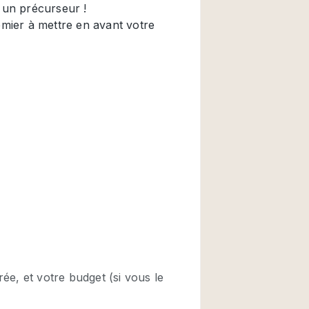
Restaurant / Bar / 
Salle
Salle de Réunion
Salon Beauté / Coi
Étal de Marché
Air conditionné
Ascenseur
Cabines d'essayag
Comptoir
Cuisine
Entrée Large
Espace Brut