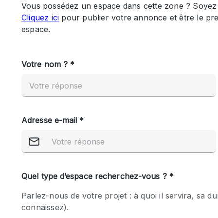
Maison / Villa / Hôtel Particulier
Rooftop
Salle de Conférence
Salon / Festival
Studio Photo / Tournage
Caractéristiques 
Accès aux handicapés
de l'espace
Animals Friendly
Bar
Chauffage
Concierge
De plain-pied
Espace Avec Vue