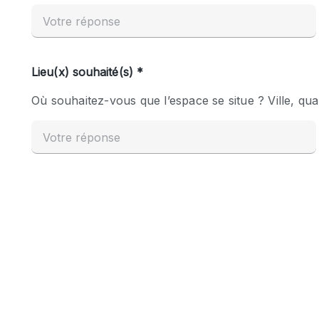
Espace Epuré / Minimaliste
Internet
Licence Alcool
Mobilier
Plusieurs Pièces
Presentoir Vitrine
Réserve
Smoking Area
Style Haussmannien
Sur Rue
Système de sécurité
Toilettes
Éclairage