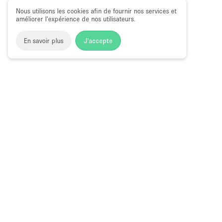
Nous utilisons les cookies afin de fournir nos services et
améliorer l’expérience de nos utilisateurs.
En savoir plus
J'accepte
Space to Pop
>
Louer un espace événementiel
>
Location E
Événementiels à Hayes Street
Espace Événementiel à Louer à Hayes St
Choose
Magazine
Français
a
Guide des bo
Language
éphémères à