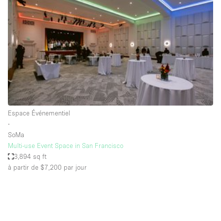
Boutique en Partage
Bureaux
Camion / Fourgon
Commerce
Container
Entrepôt / Espace Stockage / Box
Espace Atypique / Unique
Espace Événementiel
Espace Créatif
∙
SoMa
Espace Publicitaire
Multi-use Event Space in San Francisco
Espace Événementiel
3,894 sq ft
à partir de $7,200
par jour
Galerie d'art
Kiosque / Stand / Corner
Lobby / Accueil