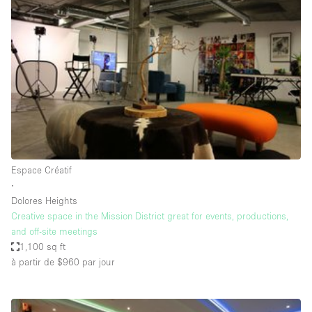
Showroom
Événement
Art
Alimentation
détail
Séance de
Local
Conférence
Réunion
Bureaux
photo
Commercial
Partagé
Type de l'espace
Espace Créatif
∙
Appartement / Loft
Dolores Heights
Creative space in the Mission District great for events, productions,
Atelier
and off-site meetings
Autre
1,100 sq ft
à partir de $960
par jour
Bateau
Boutique / Magasin