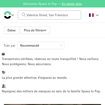
Découvrez Space to Pop —
En savoir plus
Tarif à la journée
$0
$5,000+
Dates
Plus de filtres
Trier par
Taille de l'espace
Recommandé
Transactions vérifiées, réservez en toute tranquillité ! Nous veillons.
100 sq ft
5000+ sq ft
Nous protégeons. Nous sécurisons.
~ 13 personnes
~ 650 personnes
La plus grande sélection d'espaces au monde.
Type de projet
Rejoignez des milliers de marques au sein de la famille Space to Pop.
Vente au