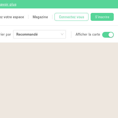
savoir plus
tez votre espace
Magazine
Connectez vous
S'inscrire
rier par
Recommandé
Afficher la carte
ge
 Unique
e