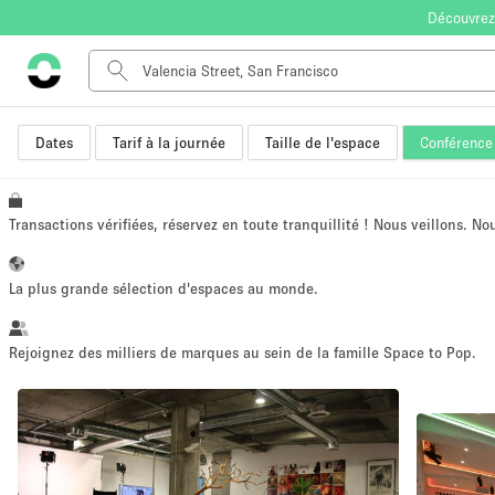
Découvrez
Dates
Tarif à la journée
Taille de l'espace
Conférence
Type de l'espace
Appartement / Loft
Autre
Transactions vérifiées, réservez en toute tranquillité ! Nous veillons. N
Boutique / Magasin
Bureaux
La plus grande sélection d'espaces au monde.
Commerce
Entrepôt / Espace Stockage / Box
Rejoignez des milliers de marques au sein de la famille Space to Pop.
Espace Créatif
Espace Événementiel
Kiosque / Stand / Corner