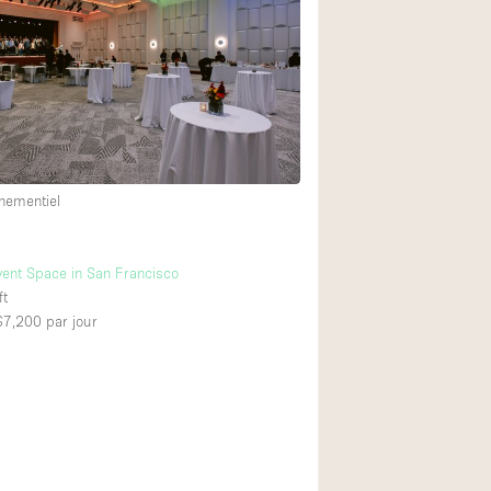
Restaurant / Bar / 
Salle
Salle de Réunion
Salon Beauté / Coi
Étal de Marché
nementiel
Air conditionné
vent Space in San Francisco
Ascenseur
ft
Cabines d'essayag
 $7,200
par jour
Comptoir
Cuisine
Entrée Large
Espace Brut