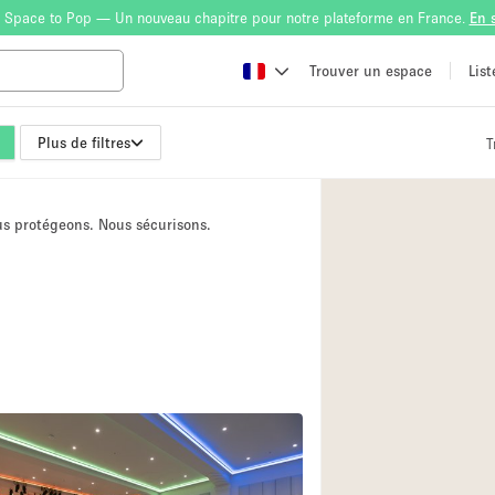
 Space to Pop — Un nouveau chapitre pour notre plateforme en France.
En 
Trouver un espace
Lis
Plus de filtres
T
Atelier
Bateau
ous protégeons. Nous sécurisons.
Boutique en Parta
Camion / Fourgon
Container
Espace Atypique /
Espace Publicitair
Galerie d'art
Lobby / Accueil