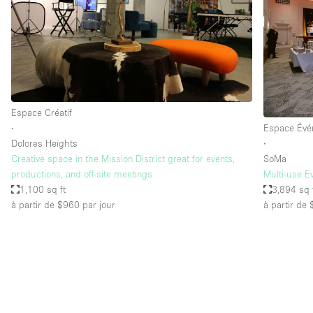
Maison / Villa / Hôtel Particulier
Rooftop
Salle de Conférence
Salon / Festival
Studio Photo / Tournage
Espace Créatif
∙
Espace Évé
Dolores Heights
∙
Caractéristiques 
Accès aux handicapés
Creative space in the Mission District great for events,
SoMa
de l'espace
productions, and off-site meetings
Multi-use E
Animals Friendly
1,100 sq ft
3,894 sq 
Bar
à partir de $960
par jour
à partir de
Chauffage
Concierge
De plain-pied
Espace Avec Vue