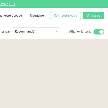
savoir plus
tez votre espace
Magazine
Connectez vous
S'inscrire
rier par
Recommandé
Afficher la carte
ge
 Unique
e
5
12