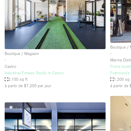
Maison / Villa / Hôtel Particulier
Rooftop
Salle de Conférence
Salon / Festival
Studio Photo / Tournage
Boutique /
Boutique / Magasin
∙
∙
Marina Distr
Caractéristiques 
Accès aux handicapés
Castro
Prime locat
de l'espace
Industrial Fitness Studio in Castro
Francisco's 
Animals Friendly
2,100 sq ft
1,200 sq 
Bar
à partir de $7,200
par jour
à partir de
Chauffage
Concierge
À LA UNE
De plain-pied
Espace Avec Vue