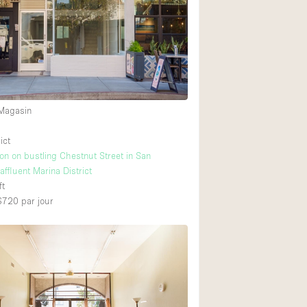
Restaurant / Bar / 
Salle
Salle de Réunion
2
Salon Beauté / Coi
Étal de Marché
 Magasin
ict
Air conditionné
ion on bustling Chestnut Street in San
affluent Marina District
Ascenseur
ft
Cabines d'essayag
 $720
par jour
Comptoir
Cuisine
Entrée Large
Espace Brut