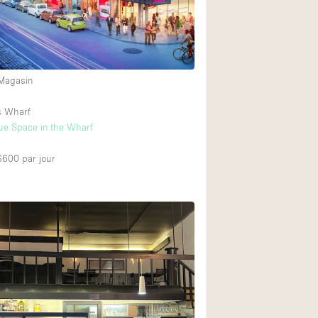
 Magasin
s Wharf
ue Space in the Wharf
 $600
par jour