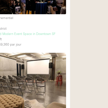
nementiel
trict
nd Modern Event Space in Downtown SF
ft
 $9,360
par jour