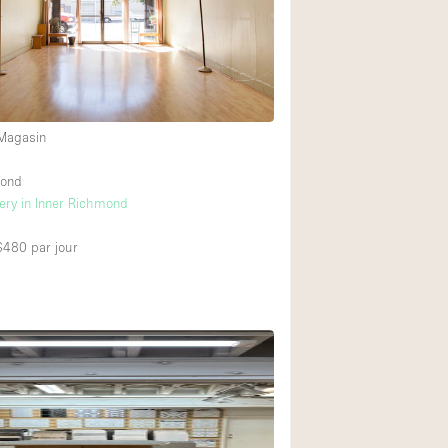
Exposition Véhicul
Jardin
Lumière du Jour
Parking Privé
 Magasin
Portants
mond
Rooftop / Terrasse
ery in Inner Richmond
Salle de Bain
 $480
par jour
Soundproof
Style Industriel
Surface Habitable
Terrace
Water Access
Électricité