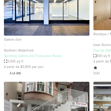
Espace Epuré / Minimaliste
Internet
Licence Alcool
Mobilier
Boutique /
Plusieurs Pièces
Galerie d'art
∙
∙
Inner Rich
Presentoir Vitrine
Northern Waterfront
Pop-Up Gall
Réserve
Stunning Gallery and Production Studio
600 sq ft
3,000 sq ft
à partir de
Smoking Area
à partir de $3,600
par jour
Style Haussmannien
5
(
4
)
À LA UNE
Sur Rue
Système de sécurité
Toilettes
Éclairage