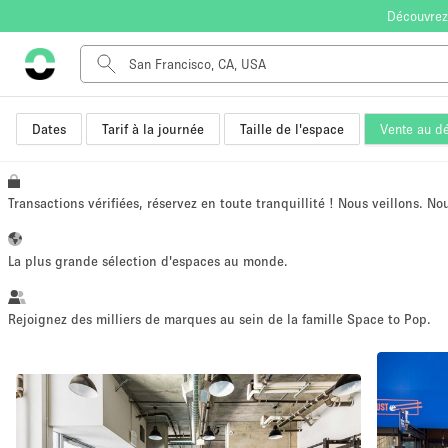
Découvrez
Dates
Tarif à la journée
Taille de l'espace
Vente au dé
Type de l'espace
Appartement / Loft
Autre
Transactions vérifiées, réservez en toute tranquillité ! Nous veillons. N
Boutique / Magasin
Bureaux
La plus grande sélection d'espaces au monde.
Commerce
Entrepôt / Espace Stockage / Box
Rejoignez des milliers de marques au sein de la famille Space to Pop.
Espace Créatif
Espace Événementiel
Kiosque / Stand / Corner