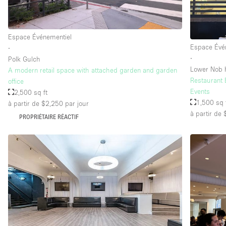
Espace Événementiel
Espace Évé
∙
∙
Polk Gulch
Lower Nob H
A modern retail space with attached garden and garden
Restaurant 
office
Events
2,500 sq ft
1,500 sq 
à partir de $2,250
par jour
à partir de
PROPRIÉTAIRE RÉACTIF