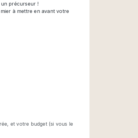
Restaurant / Bar / 
Salle
Salle de Réunion
Salon Beauté / Coi
Étal de Marché
Air conditionné
Ascenseur
Cabines d'essayag
Comptoir
Cuisine
Entrée Large
Espace Brut