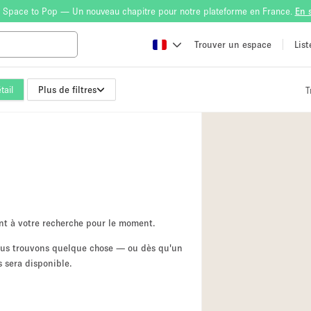
 Space to Pop — Un nouveau chapitre pour notre plateforme en France.
En 
Trouver un espace
Lis
tail
Plus de filtres
T
Atelier
Bateau
Boutique en Parta
Camion / Fourgon
Container
Espace Atypique /
nt à votre recherche pour le moment.
Espace Publicitair
nous trouvons quelque chose — ou dès qu'un
 sera disponible.
Galerie d'art
Lobby / Accueil