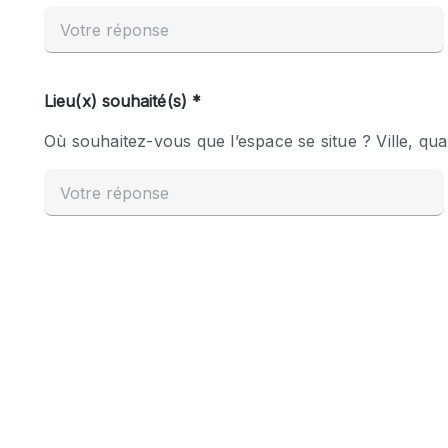
Espace Epuré / Minimaliste
Internet
Licence Alcool
Mobilier
Plusieurs Pièces
Presentoir Vitrine
Réserve
Smoking Area
Style Haussmannien
Sur Rue
Système de sécurité
Toilettes
Éclairage