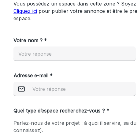
Maison / Villa / Hôtel Particulier
Rooftop
Salle de Conférence
Salon / Festival
Studio Photo / Tournage
Caractéristiques 
Accès aux handicapés
de l'espace
Animals Friendly
Bar
Chauffage
Concierge
De plain-pied
Espace Avec Vue