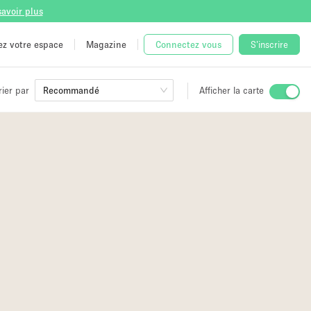
savoir plus
tez votre espace
Magazine
Connectez vous
S'inscrire
rier par
Recommandé
Afficher la carte
ge
 Unique
e