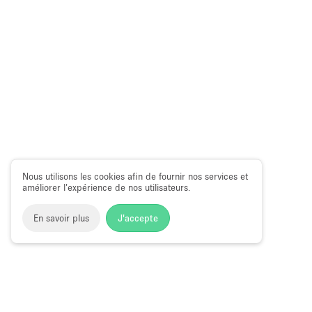
Nous utilisons les cookies afin de fournir nos services et
améliorer l’expérience de nos utilisateurs.
En savoir plus
J'accepte
Space to Pop
>
Louer une boutique éphémère
>
Location Po