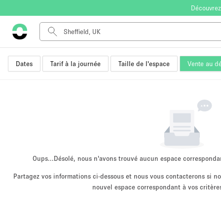
Découvrez
Dates
Tarif à la journée
Taille de l'espace
Vente au dé
Type de l'espace
Appartement / Loft
Autre
Boutique / Magasin
Bureaux
Commerce
Entrepôt / Espace Stockage / Box
Oups...
Désolé, nous n'avons trouvé aucun espace corresponda
Espace Créatif
Partagez vos informations ci-dessous et nous vous contacterons si 
nouvel espace correspondant à vos critères
Espace Événementiel
Kiosque / Stand / Corner