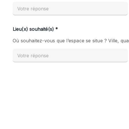
Espace Epuré / Minimaliste
Internet
Licence Alcool
Mobilier
Plusieurs Pièces
Presentoir Vitrine
Réserve
Smoking Area
Style Haussmannien
Sur Rue
Système de sécurité
Toilettes
Éclairage