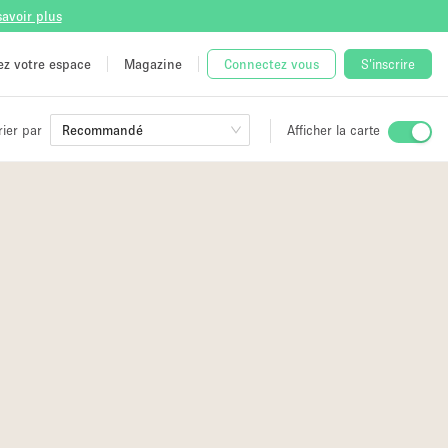
savoir plus
tez votre espace
Magazine
Connectez vous
S'inscrire
rier par
Recommandé
Afficher la carte
ge
 Unique
e