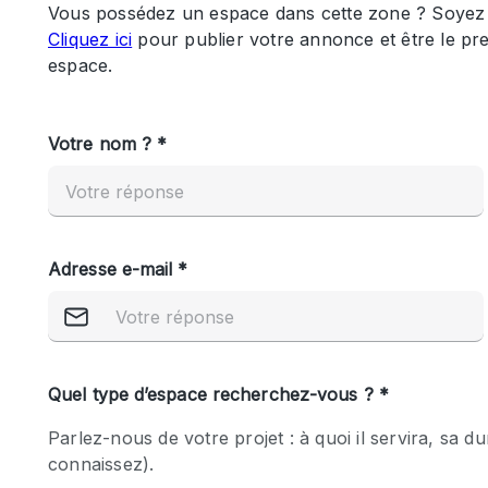
Maison / Villa / Hôtel Particulier
Rooftop
Salle de Conférence
Salon / Festival
Studio Photo / Tournage
Caractéristiques 
Accès aux handicapés
de l'espace
Animals Friendly
Bar
Chauffage
Concierge
De plain-pied
Espace Avec Vue