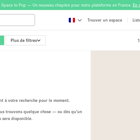
 Space to Pop — Un nouveau chapitre pour notre plateforme en France.
En 
Trouver un espace
Lis
Plus de filtres
T
Atelier
Bateau
Boutique en Parta
Camion / Fourgon
Container
Espace Atypique /
nt à votre recherche pour le moment.
Espace Publicitair
nous trouvons quelque chose — ou dès qu'un
 sera disponible.
Galerie d'art
Lobby / Accueil