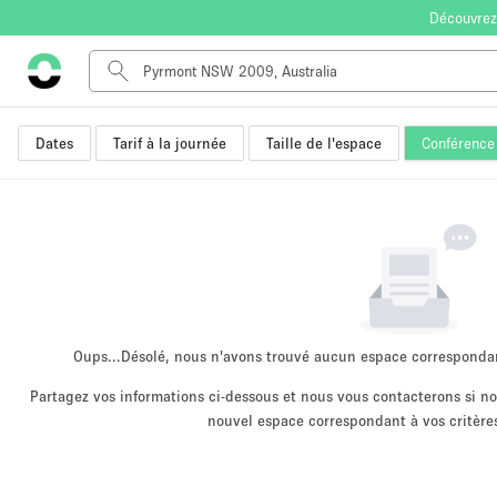
Découvrez
Dates
Tarif à la journée
Taille de l'espace
Conférence
Type de l'espace
Appartement / Loft
Autre
Boutique / Magasin
Bureaux
Commerce
Entrepôt / Espace Stockage / Box
Oups...
Désolé, nous n'avons trouvé aucun espace corresponda
Espace Créatif
Partagez vos informations ci-dessous et nous vous contacterons si 
nouvel espace correspondant à vos critères
Espace Événementiel
Kiosque / Stand / Corner