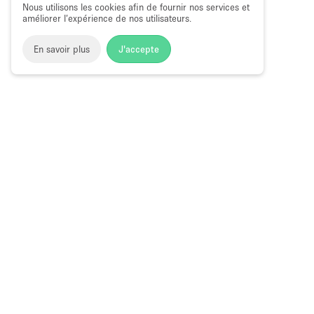
Nous utilisons les cookies afin de fournir nos services et
améliorer l’expérience de nos utilisateurs.
En savoir plus
J'accepte
Space to Pop
>
Louer une salle de conférence
>
Location Sa
Location Salles De Conférence à Pyrmon
Choose
Magazine
Français
a
Guide des bo
Language
éphémères à