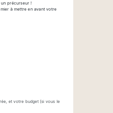
Restaurant / Bar / 
Salle
Salle de Réunion
Salon Beauté / Coi
Étal de Marché
Air conditionné
Ascenseur
Cabines d'essayag
Comptoir
Cuisine
Entrée Large
Espace Brut