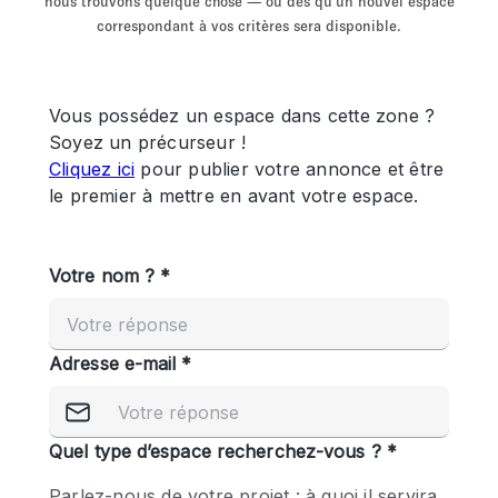
nous trouvons quelque chose — ou dès qu'un nouvel espace
Showroom
Événement
Art
Alimentation
détail
correspondant à vos critères sera disponible.
Séance de
Local
Conférence
Réunion
Bureaux
photo
Commercial
Partagé
Type de l'espace
Appartement / Loft
Atelier
Autre
Bateau
Boutique / Magasin