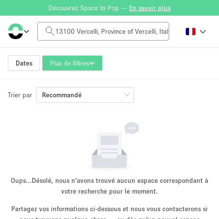
Découvrez Space to Pop —
En savoir plus
Tarif à la journée
0€
5.000€+
Dates
Plus de filtres
Trier par
Taille de l'espace
Recommandé
10 m²
500+ m²
~ 13 personnes
~ 650 personnes
Type de projet
Oups...
Désolé, nous n'avons trouvé aucun espace correspondant à
votre recherche pour le moment.
Partagez vos informations ci-dessous et nous vous contacterons si
Vente au