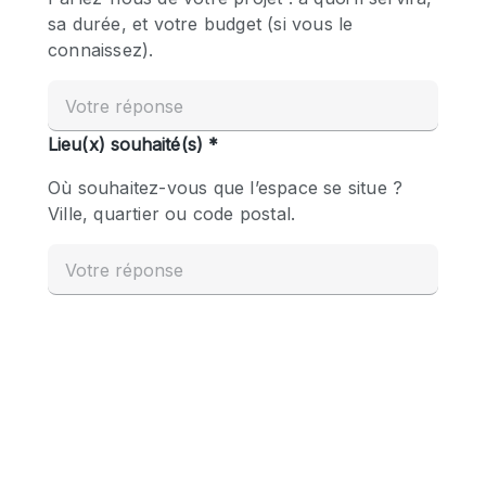
Boutique en Partage
Bureaux
Camion / Fourgon
Commerce
Container
Entrepôt / Espace Stockage / Box
Espace Atypique / Unique
Espace Créatif
Espace Publicitaire
Espace Événementiel
Galerie d'art
Kiosque / Stand / Corner
Lobby / Accueil