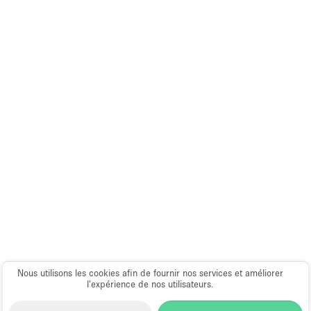
Espace Epuré / Minimaliste
Exposition Véhicules
Internet
Jardin
Licence Alcool
Lumière du Jour
Mobilier
Parking Privé
Plusieurs Pièces
Portants
Presentoir Vitrine
Nous utilisons les cookies afin de fournir nos services et améliorer
Rooftop / Terrasse
l’expérience de nos utilisateurs.
Réserve