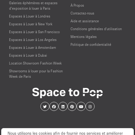
Galeries éphémères et espaces
À Propos
d’exposition à louer à Paris
Contactez-nous
Espaces à Louer à Londres
Aide et assistance
Espaces à Louer à New York
Conditions générales d'utilisation
Espaces à Louer à San Francisco
Mentions légales
Espaces à Louer à Los Angeles
Politique de confidentialité
Espaces à Louer à Amsterdam
Espaces à Louer à Dubai
Location Showroom Fashion Week
Showrooms à louer pour la Fashion
Week de Paris
Nous utilisons les cookies afin de fournir nos services et améliorer