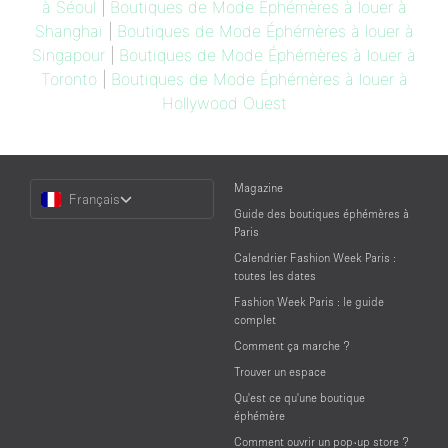
à Séoul
|
Boutiques de Mode Éphémères à louer à
Shanghaï
|
Boutiques de Mode Éphémères à louer à
Singapour
|
Boutiques de Mode Éphémères à louer à
Toronto
|
Boutiques de Mode Éphémères à louer à
Hollywood Ouest
Choose
Magazine
Français
a
Guide des boutiques éphémères à
Language
Paris
Calendrier Fashion Week Paris :
toutes les dates
Fashion Week Paris : le guide
complet
Comment ça marche ?
Trouver un espace
Qu'est ce qu'une boutique
éphémère
Comment ouvrir un pop-up store ?