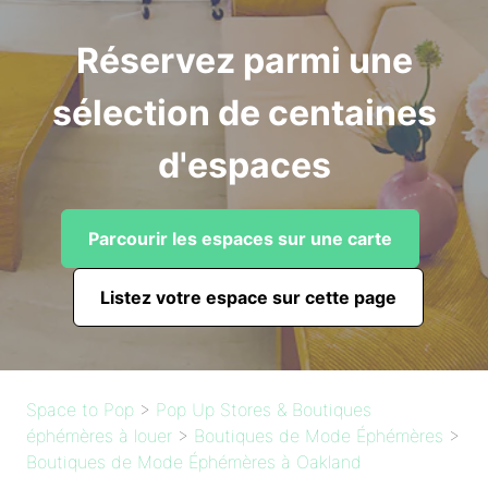
Réservez parmi une
sélection de centaines
d'espaces
Parcourir les espaces sur une carte
Listez votre espace sur cette page
Space to Pop
>
Pop Up Stores & Boutiques
éphémères à louer
>
Boutiques de Mode Éphémères
>
Boutiques de Mode Éphémères à Oakland