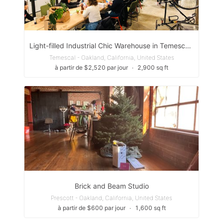
Light-filled Industrial Chic Warehouse in Temescal, neighborhood of Oakland, California
Temescal - Oakland, California, United States
à partir de $2,520 par jour
∙
2,900 sq ft
Brick and Beam Studio
Prescott - Oakland, California, United States
à partir de $600 par jour
∙
1,600 sq ft