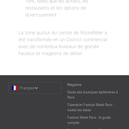
York, telles que les achats, les
restaurants et les options de
divertissement
La zone autour du centre de Rockefeller a
été transformée en un District commercial
avec de nombreux bureaux de grande
hauteur et magasins de détail.
Choose
Magazine
Français
a
Guide des boutiques éphémères à
Language
Paris
Calendrier Fashion Week Paris :
toutes les dates
Fashion Week Paris : le guide
complet