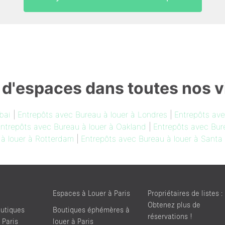
 d'espaces dans toutes nos vi
bai
|
Entrepôts avec Bureau à louer à Londres
|
Entrepôts ave
ntrepôts avec Bureau à louer à Oakland
|
Entrepôts avec Bure
 à louer à Rotterdam
|
Entrepôts avec Bureau à louer à Santa
Espaces à Louer à Paris
Propriétaires de listes :
Obtenez plus de
utiques
Boutiques éphémères à
réservations !
 Paris
louer à Paris