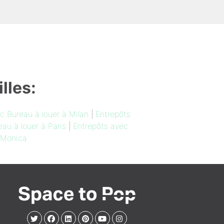
lles:
c Bureau à louer à Milan
|
Entrepôts
au à louer à Paris
|
Entrepôts avec
 Monica