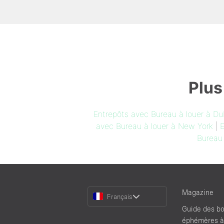
Plus
Entrepôts avec Bureau à louer à Du
avec Bureau à louer à New York
|
E
Bureau
Choose
Magazine
Français
a
Guide des bo
Language
éphémères à