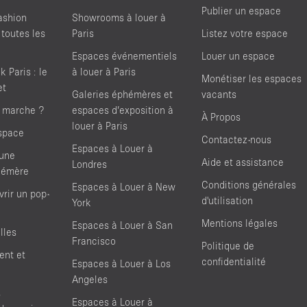
Publier un espace
ashion
Showrooms à louer à
 toutes les
Paris
Listez votre espace
Espaces événementiels
Louer un espace
 Paris : le
à louer à Paris
Monétiser les espaces
et
Galeries éphémères et
vacants
 marche ?
espaces d’exposition à
À Propos
louer à Paris
space
Contactez-nous
Espaces à Louer à
'une
Aide et assistance
Londres
hémère
Conditions générales
Espaces à Louer à New
rir un pop-
d'utilisation
York
Mentions légales
Espaces à Louer à San
lles
Francisco
Politique de
ent et
confidentialité
Espaces à Louer à Los
Angeles
s
Espaces à Louer à