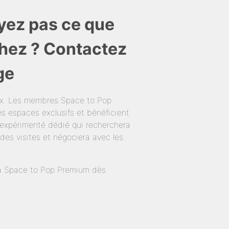
yez pas ce que
hez ? Contactez
ge
ux. Les membres Space to Pop
s espaces exclusifs et bénéficient
expérimenté dédié qui recherchera
des visites et négociera avec les
té à Space to Pop Premium dès