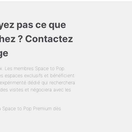
yez pas ce que
hez ? Contactez
ge
ux. Les membres Space to Pop
s espaces exclusifs et bénéficient
expérimenté dédié qui recherchera
des visites et négociera avec les
té à Space to Pop Premium dès