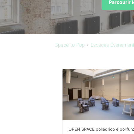
Parcourir 
Space to Pop
>
Espaces Événementi