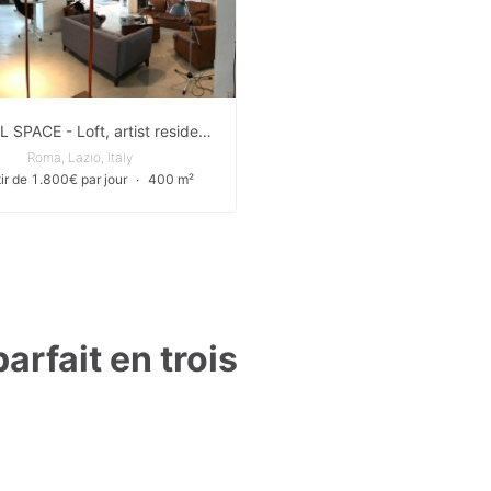
LIMINAL SPACE - Loft, artist residency, video and photo shooting place, Backroom for music and theater events
Roma, Lazio, Italy
tir de 1.800€ par jour
∙
400 m²
arfait en trois