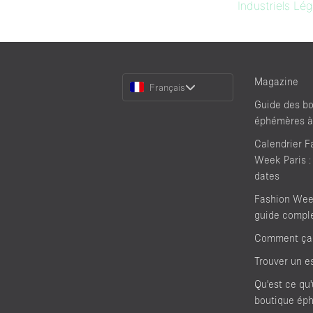
Industriels Lég
Choose
Magazine
Français
a
Guide des bo
Language
éphémères à
Calendrier F
Week Paris :
dates
Fashion Week
guide compl
Comment ça
Trouver un e
Qu'est ce qu
boutique ép