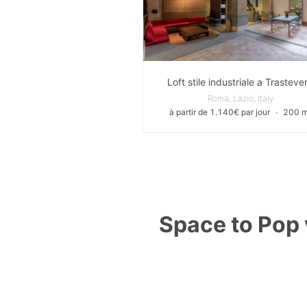
Loft stile industriale a Trasteve
Roma, Lazio, Italy
à partir de 1.140€ par jour
∙
200 m
Space to Pop v