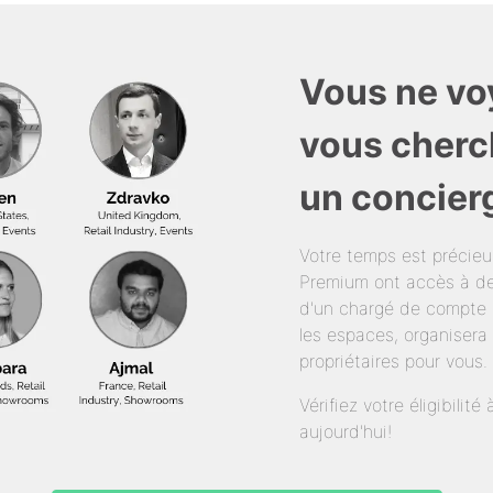
Vous ne vo
vous cherc
un concier
Votre temps est précie
Premium ont accès à de
d'un chargé de compte 
les espaces, organisera 
propriétaires pour vous.
Vérifiez votre éligibili
aujourd'hui!