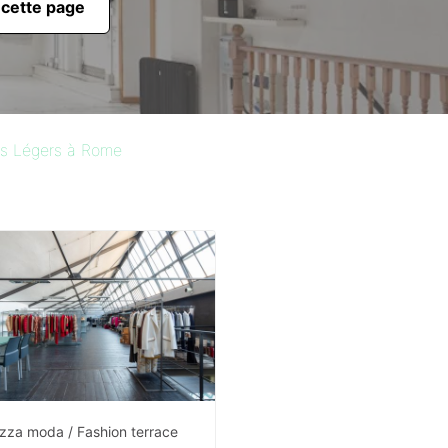
 cette page
ls Légers à Rome
azza moda / Fashion terrace