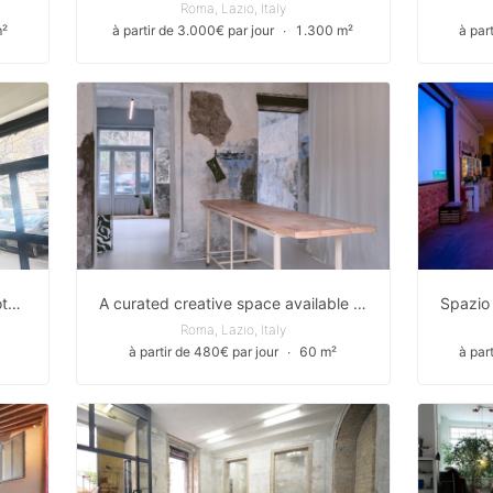
Roma, Lazio, Italy
²
à partir de 3.000€ par jour
∙
1.300 m²
à par
Spazio creativo, espositivo, set fotografico, workshop, eventi
A curated creative space available for selected projects, workshops, and small-scale events.
Roma, Lazio, Italy
à partir de 480€ par jour
∙
60 m²
à par