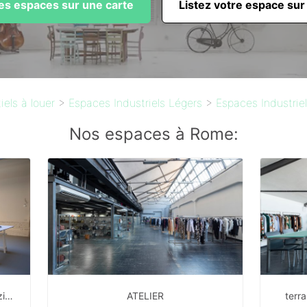
les espaces sur une carte
Listez votre espace sur
els à louer
>
Espaces Industriels Légers
>
Espaces Industrie
Nos espaces à Rome:
OPEN SPACE poliedrico e polifunzionale al centro di roma
ATELIER
terr