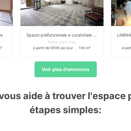
re
Spazio polifunzionale e curatoriale a Trastevere / A multifunctional and curatorial space in Trastevere
Roma, Lazio, Italy
²
à partir de 960€ par jour
∙
160 m²
à par
Voir plus d'annonces
ous aide à trouver l'espace p
étapes simples: