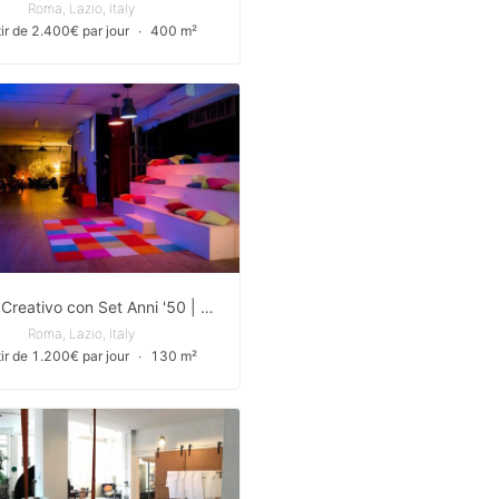
Roma, Lazio, Italy
tir de 2.400€ par jour
∙
400 m²
Spazio Creativo con Set Anni '50 | Set Industrial | Tribuna
Roma, Lazio, Italy
tir de 1.200€ par jour
∙
130 m²