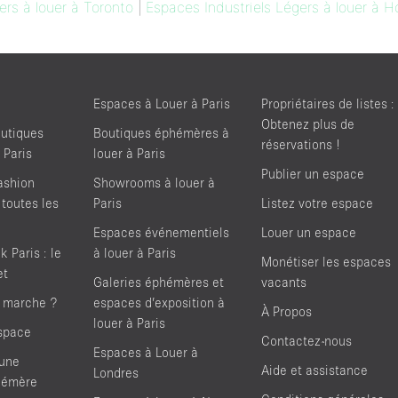
ers à louer à Toronto
|
Espaces Industriels Légers à louer à 
Espaces à Louer à Paris
Propriétaires de listes :
Obtenez plus de
utiques
Boutiques éphémères à
réservations !
 Paris
louer à Paris
Publier un espace
ashion
Showrooms à louer à
 toutes les
Paris
Listez votre espace
Espaces événementiels
Louer un espace
 Paris : le
à louer à Paris
Monétiser les espaces
et
Galeries éphémères et
vacants
 marche ?
espaces d’exposition à
À Propos
louer à Paris
space
Contactez-nous
Espaces à Louer à
'une
Aide et assistance
Londres
hémère