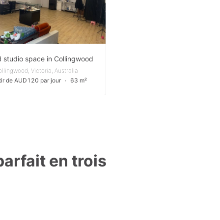
 studio space in Collingwood
llingwood, Victoria, Australia
tir de AUD120 par jour
∙
63 m²
arfait en trois