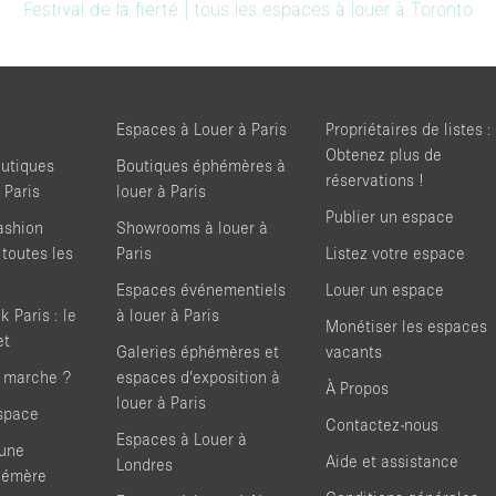
Festival de la fierté | tous les espaces à louer à Toronto
Espaces à Louer à Paris
Propriétaires de listes :
Obtenez plus de
utiques
Boutiques éphémères à
réservations !
 Paris
louer à Paris
Publier un espace
ashion
Showrooms à louer à
 toutes les
Paris
Listez votre espace
Espaces événementiels
Louer un espace
 Paris : le
à louer à Paris
Monétiser les espaces
et
Galeries éphémères et
vacants
 marche ?
espaces d’exposition à
À Propos
louer à Paris
space
Contactez-nous
Espaces à Louer à
'une
Aide et assistance
Londres
hémère