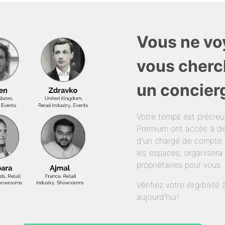
Vous ne vo
vous cherc
un concier
Votre temps est précie
Premium ont accès à de
d'un chargé de compte 
les espaces, organisera 
propriétaires pour vous.
Vérifiez votre éligibili
aujourd'hui!