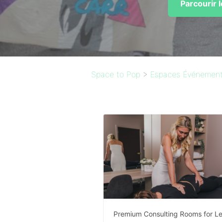
Parcourir 
Space to Pop
>
Espaces Événementi