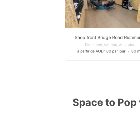
Shop front Bridge Road Richmo
Richmond, Victoria, Australia
à partir de AUD180 par jour
∙
80 m
Space to Pop v