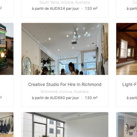
South Yarra, Victoria, Australia
Co
²
à partir de AUD924 par jour
∙
120 m²
à par
Creative Studio For Hire In Richmond
Richmond, Victoria, Australia
²
à partir de AUD660 par jour
∙
130 m²
à par