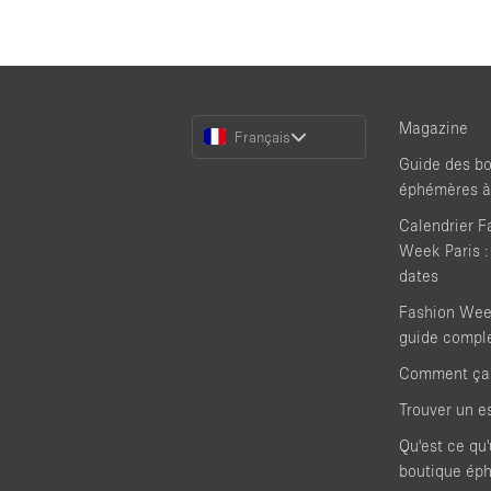
Choose
Magazine
Français
a
Guide des bo
Language
éphémères à
Calendrier F
Week Paris :
dates
Fashion Week
guide compl
Comment ça
Trouver un e
Qu'est ce qu
boutique ép