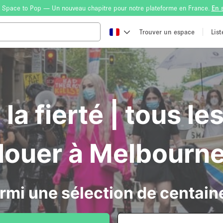
 Space to Pop — Un nouveau chapitre pour notre plateforme en France.
En 
Trouver un espace
Lis
 la fierté | tous l
louer à Melbourn
rmi une sélection de centain