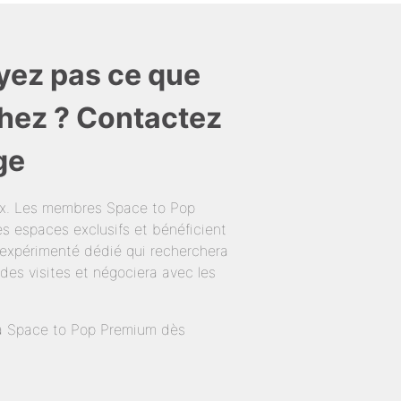
yez pas ce que
hez ? Contactez
ge
ux. Les membres Space to Pop
s espaces exclusifs et bénéficient
expérimenté dédié qui recherchera
des visites et négociera avec les
té à Space to Pop Premium dès