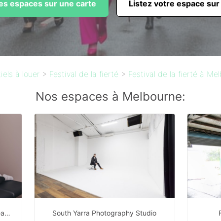
les espaces sur une carte
Listez votre espace sur
els à louer
>
Festival de la fierté
>
Festival de la fierté à Me
Nos espaces à Melbourne:
Premium Consulting Rooms for Lease | Brand-New Fit-Out | Prime South Yarra Location
South Yarra Photography Studio