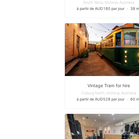
South Yarra, Victoria, Australia
à partir de AUD180 par jour
∙
38 m
Vintage Tram for hire
Coburg North, Victoria, Australia
à partir de AUD528 par jour
∙
60 m