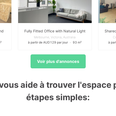
nd
Fully Fitted Office with Natural Light
Shared
Melbourne, Victoria, Australia
Co
²
à partir de AUD129 par jour
∙
93 m²
à par
Voir plus d'annonces
ous aide à trouver l'espace p
étapes simples: