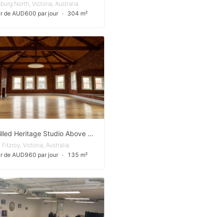
burg North, Victoria, Australia
tir de AUD600 par jour
∙
304 m²
Light-Filled Heritage Studio Above Brunswick Street, Fitzroy
Fitzroy, Victoria, Australia
tir de AUD960 par jour
∙
135 m²