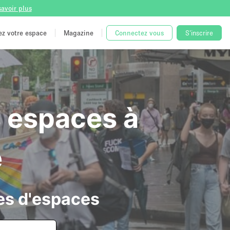
savoir plus
tez votre espace
Magazine
Connectez vous
S'inscrire
es espaces à
e
es d'espaces