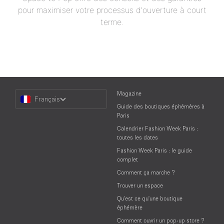
pour maximiser votre processus d'ouverture à court
terme.
Choose
Magazine
Français
a
Guide des boutiques éphémères à
Language
Paris
Calendrier Fashion Week Paris :
toutes les dates
Fashion Week Paris : le guide
complet
Comment ça marche ?
Trouver un espace
Qu'est ce qu'une boutique
éphémère
Comment ouvrir un pop-up store ?