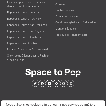
Galeries éphémères et espaces
À Propos
d’exposition à louer à Paris
Contactez-nous
Espaces à Louer à Londres
Aide et assistance
Espaces à Louer à New York
Conditions générales d'utilisation
Espaces à Louer à San Francisco
Mentions légales
Espaces à Louer à Los Angeles
Politique de confidentialité
Espaces à Louer à Amsterdam
Espaces à Louer à Dubai
Location Showroom Fashion Week
Showrooms à louer pour la Fashion
Week de Paris
Nous utilisons les cookies afin de fournir nos services et améliorer