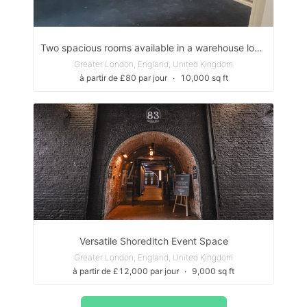
Two spacious rooms available in a warehouse located in East London near the Docks.
Greater London, England, United Kingdom
à partir de £80 par jour
∙
10,000 sq ft
Versatile Shoreditch Event Space
Greater London, England, United Kingdom
à partir de £12,000 par jour
∙
9,000 sq ft