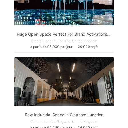
Huge Open Space Perfect For Brand Activations - 20.000 Sqft
Greater London, England, United Kingdom
à partir de £6,000 par jour
∙
20,000 sq ft
Raw Industrial Space in Clapham Junction
Greater London, England, United Kingdom
à partir de £1,140 par jour
∙
14,000 sq ft