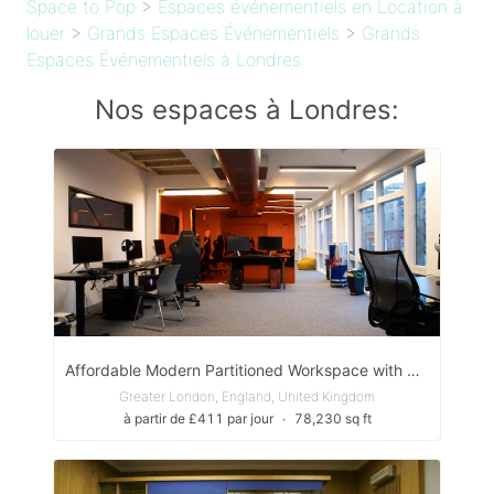
Space to Pop
>
Espaces événementiels en Location à
louer
>
Grands Espaces Événementiels
>
Grands
Espaces Événementiels à Londres
Nos espaces à Londres:
Affordable Modern Partitioned Workspace with Aircon
Greater London, England, United Kingdom
à partir de £411 par jour
∙
78,230 sq ft