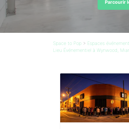
Parcourir 
Space to Pop
>
Espaces événementi
Lieu Événementiel à Wynwood, Mia