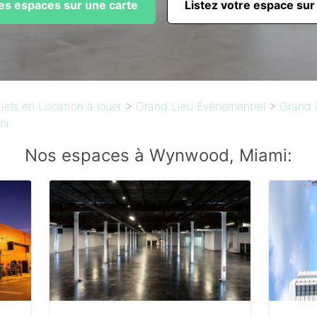
les espaces sur une carte
Listez votre espace sur
els en Location à louer
>
Grand Lieu Événementiel
>
Grand 
mi
Nos espaces à Wynwood, Miami: