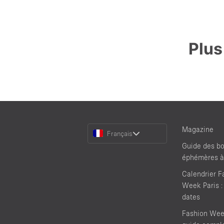
Plus
Choose
Magazine
Français
a
Guide des bo
Language
éphémères à
Calendrier F
Week Paris :
dates
Fashion Week