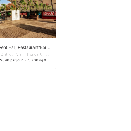
Banquet/Event Hall, Restaurant/Bar/Pub
Wynwood Art District - Miami, Florida, United States
e $690 par jour
∙
5,700 sq ft