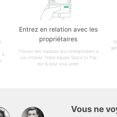
Entrez en relation avec les
propriétaires
s
S
gar
Trouvez des espaces qui correspondent à
r à
vos critères. Notre équipe Space to Pop
e.
est là pour vous aider.
Vous ne vo