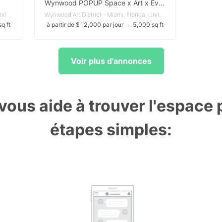
Wynwood POPUP Space x Art x Events x Gallery
Wynwood Art District - Miami, Florida, United States
Wynwood Art District - Miami, Florida, United States
q ft
à partir de $12,000 par jour
∙
5,000 sq ft
Voir plus d'annonces
ous aide à trouver l'espace p
étapes simples: