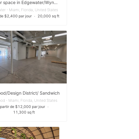
Outdoor space in Edgewater/Wynwood Miami
er - Miami, Florida, United States
 de $2,400 par jour
∙
20,000 sq ft
d/Design District/ Sandwich
d - Miami, Florida, United States
 partir de $12,000 par jour
∙
11,300 sq ft