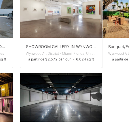
Rooftop between Wynwood and Design District
SHOWROOM GALLERY IN WYNWOOD/MIDTOWN - AVAILABLE FOR ART BASEL
tes
Wynwood Art District - Miami, Florida, United States
q ft
à partir de $2,572 par jour
∙
6,024 sq ft
à partir d