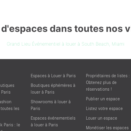
 d'espaces dans toutes nos vi
Grand Lieu Événementiel à louer à South Beach, Miami
Espaces à Louer à Paris
Propriétaires de listes :
Obtenez plus de
utiques
Boutiques éphémères à
réservations !
 Paris
louer à Paris
Publier un espace
ashion
Showrooms à louer à
 toutes les
Paris
Listez votre espace
Espaces événementiels
Louer un espace
 Paris : le
à louer à Paris
Monétiser les espaces