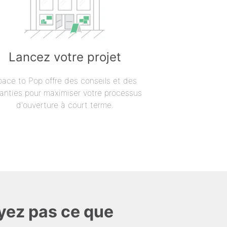
Lancez votre projet
pace to Pop offre des conseils et des
anties pour maximiser votre processus
d'ouverture à court terme.
yez pas ce que