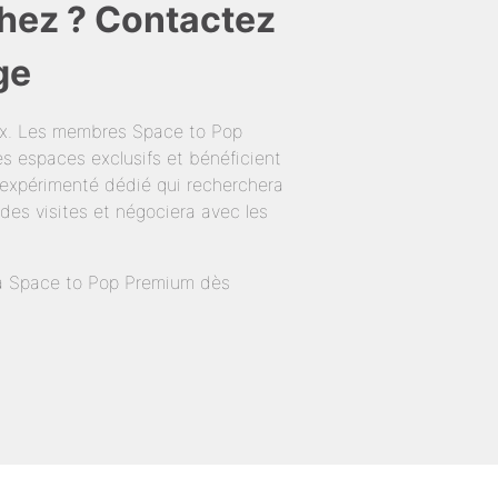
hez ? Contactez
ge
ux. Les membres Space to Pop
s espaces exclusifs et bénéficient
expérimenté dédié qui recherchera
des visites et négociera avec les
té à Space to Pop Premium dès