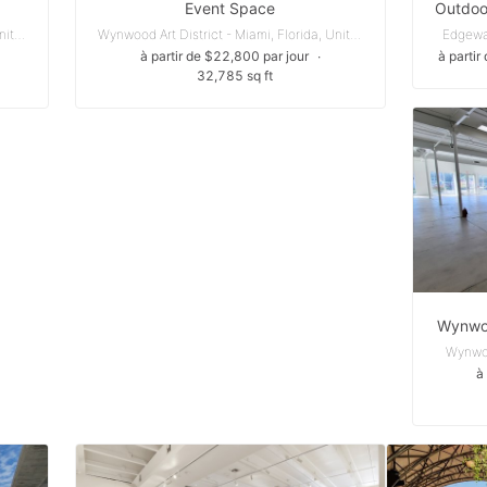
Event Space
Wynwood Art District - Miami, Florida, United States
Wynwood Art District - Miami, Florida, United States
Edgewat
à partir de $22,800 par jour
∙
à partir
32,785 sq ft
Wynwoo
Wynwoo
à