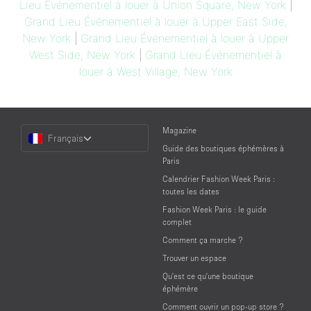
Lieu Événementiel à louer à Union Square, New York
|
Grand Lieu Événementiel à louer à Upper East Side,
New York
|
Grand Lieu Événementiel à louer à Upper
West Side, New York
|
Grand Lieu Événementiel à
louer à West Village, New York
Choose
Magazine
Français
a
Guide des boutiques éphémères à
Language
Paris
Calendrier Fashion Week Paris :
toutes les dates
Fashion Week Paris : le guide
complet
Comment ça marche ?
Trouver un espace
Qu'est ce qu'une boutique
éphémère
Comment ouvrir un pop-up store ?