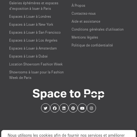
Galeries éphémères et espaces
À Propos
d’exposition à louer à Paris
Contactez-nous
Espaces à Louer à Londres
Aide et assistance
Espaces à Louer à New York
Conditions générales d'utilisation
Espaces à Louer à San Francisco
Mentions légales
Espaces à Louer à Los Angeles
Politique de confidentialité
Espaces à Louer à Amsterdam
Espaces à Louer à Dubai
Location Showroom Fashion Week
Showrooms à louer pour la Fashion
Week de Paris
Nous utilisons les cookies afin de fournir nos services et améliorer