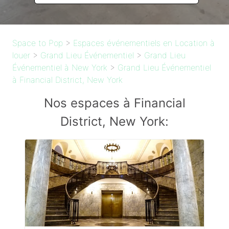
Space to Pop
>
Espaces événementiels en Location à
louer
>
Grand Lieu Événementiel
>
Grand Lieu
Événementiel à New York
>
Grand Lieu Événementiel
à Financial District, New York
Nos espaces à Financial
District, New York: